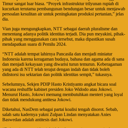
Timur sangat luar biasa. “Proyek infrastruktur trilyunan rupiah di
kucurkan terutama pembangunan bendungan besar untuk menjawab
persoalan kesulitan air untuk peningkatan produksi pertanian,” jelas
dia.
Vian juga mengungkapkan, NTT sebagai daerah pluralisme dan
menentang adanya politik identitas terjadi. Dia pun meyakini, pihak-
pihak yang menggunakan cara tersebut, maka dipastikan susah
mendapatkan suara di Pemilu 2024.
“NTT adalah tempat lahirnya Pancasila dan menjadi miniatur
Indonesia karena keragaman budaya, bahasa dan agama ada di sana
dan menjadi kekayaan yang diwarisi turun temurun. Keberagaman
yang ada di NTT telah terajut dengan indah dan tidak boleh
didistorsi isu sektarian dan politik identitas sempit,” tukasnya.
Sebelumnya, Sekjen PDIP Hasto Kristiyanto angkat bicara soal
wacana reshuffle kabinet presiden Joko Widodo atau Jokowi.
Menurut Hasto, Jokowi memang membutuhkan menteri yang loyal
dan tidak mendukung antitesa Jokowi.
Diketahui, NasDem sebagai partai koalisi tengah disorot. Sebab,
salah satu kadernya yakni Zulpan Lindan menyatakan Anies
Baswedan adalah antitesis dari Jokowi.