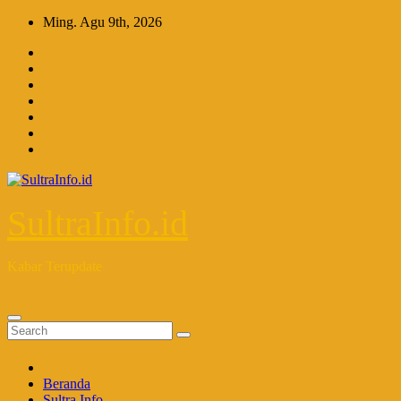
Skip
Ming. Agu 9th, 2026
to
content
SultraInfo.id
Kabar Terupdate
Beranda
Sultra Info