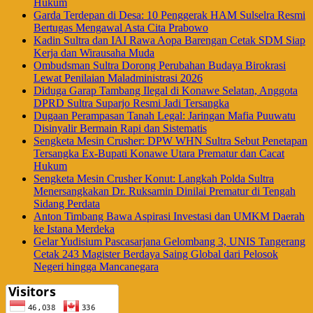
Hukum
Garda Terdepan di Desa: 10 Penggerak HAM Sulselra Resmi
Bertugas Mengawal Asta Cita Prabowo
Kadin Sultra dan IAI Rawa Aopa Barengan Cetak SDM Siap
Kerja dan Wirausaha Muda
Ombudsman Sultra Dorong Perubahan Budaya Birokrasi
Lewat Penilaian Maladministrasi 2026
Diduga Garap Tambang Ilegal di Konawe Selatan, Anggota
DPRD Sultra Suparjo Resmi Jadi Tersangka
Dugaan Perampasan Tanah Legal: Jaringan Mafia Puuwatu
Disinyalir Bermain Rapi dan Sistematis
Sengketa Mesin Crusher: DPW WHN Sultra Sebut Penetapan
Tersangka Ex-Bupati Konawe Utara Prematur dan Cacat
Hukum
Sengketa Mesin Crusher Konut: Langkah Polda Sultra
Menersangkakan Dr. Ruksamin Dinilai Prematur di Tengah
Sidang Perdata
Anton Timbang Bawa Aspirasi Investasi dan UMKM Daerah
ke Istana Merdeka
Gelar Yudisium Pascasarjana Gelombang 3, UNIS Tangerang
Cetak 243 Magister Berdaya Saing Global dari Pelosok
Negeri hingga Mancanegara