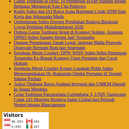
Garda Terdepan di Desa: 10 Penggerak HAM Sulselra Resmi
Bertugas Mengawal Asta Cita Prabowo
Kadin Sultra dan IAI Rawa Aopa Barengan Cetak SDM Siap
Kerja dan Wirausaha Muda
Ombudsman Sultra Dorong Perubahan Budaya Birokrasi
Lewat Penilaian Maladministrasi 2026
Diduga Garap Tambang Ilegal di Konawe Selatan, Anggota
DPRD Sultra Suparjo Resmi Jadi Tersangka
Dugaan Perampasan Tanah Legal: Jaringan Mafia Puuwatu
Disinyalir Bermain Rapi dan Sistematis
Sengketa Mesin Crusher: DPW WHN Sultra Sebut Penetapan
Tersangka Ex-Bupati Konawe Utara Prematur dan Cacat
Hukum
Sengketa Mesin Crusher Konut: Langkah Polda Sultra
Menersangkakan Dr. Ruksamin Dinilai Prematur di Tengah
Sidang Perdata
Anton Timbang Bawa Aspirasi Investasi dan UMKM Daerah
ke Istana Merdeka
Gelar Yudisium Pascasarjana Gelombang 3, UNIS Tangerang
Cetak 243 Magister Berdaya Saing Global dari Pelosok
Negeri hingga Mancanegara