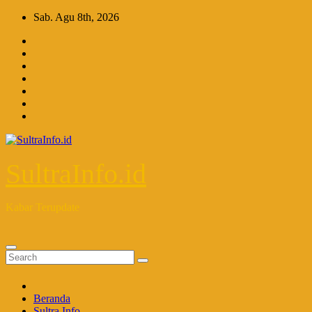
Skip
Sab. Agu 8th, 2026
to
content
SultraInfo.id
Kabar Terupdate
Beranda
Sultra Info