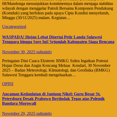
08/Mandonga menunjukkan komitmennya dalam menjaga stabilitas
wilayah dengan menggelar Patroli Bersama Komponen Pendukung
(Komduk) yang berfokus pada upaya Cipta Kondisi menyeluruh,
Minggu (30/11/2025) malam. ​Kegiatan…
Uncategorized
WASPADA! Hujan Lebat Disertai Petir Landa Sulawesi
Tenggara hingga Sore Ini! Sejumlah Kabupaten Siaga Bencana
November 30, 2025
sultrainfo
​Peringatan Dini Cuaca Ekstrem: BMKG Sultra Ingatkan Potensi
Hujan Deras dan Angin Kencang Meluas ​ Kendari, 30 November
2025 – Badan Meteorologi, Klimatologi, dan Geofisika (BMKG)
Sulawesi Tenggara kembali mengeluarkan…
OPINI
Ancaman Kedaulatan di Jantung Nikel: Guru Besar St.
Petersburg Desak Prabowo Bertindak Tegas atas Polemik
Bandara Morowali
November 29, 2025
sultrainfo