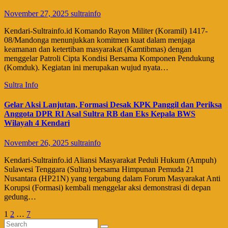
November 27, 2025
sultrainfo
Kendari-Sultrainfo.id Komando Rayon Militer (Koramil) 1417-
08/Mandonga menunjukkan komitmen kuat dalam menjaga
keamanan dan ketertiban masyarakat (Kamtibmas) dengan
menggelar Patroli Cipta Kondisi Bersama Komponen Pendukung
(Komduk). Kegiatan ini merupakan wujud nyata…
Sultra Info
Gelar Aksi Lanjutan, Formasi Desak KPK Panggil dan Periksa
Anggota DPR RI Asal Sultra RB dan Eks Kepala BWS
Wilayah 4 Kendari
November 26, 2025
sultrainfo
Kendari-Sultrainfo.id Aliansi Masyarakat Peduli Hukum (Ampuh)
Sulawesi Tenggara (Sultra) bersama Himpunan Pemuda 21
Nusantara (HP21N) yang tergabung dalam Forum Masyarakat Anti
Korupsi (Formasi) kembali menggelar aksi demonstrasi di depan
gedung…
Paginasi
1
2
…
7