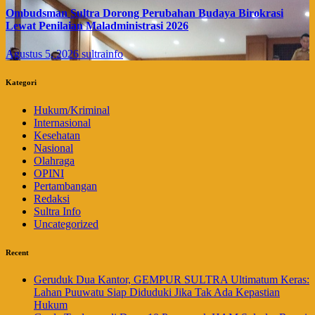
Ombudsman Sultra Dorong Perubahan Budaya Birokrasi
Lewat Penilaian Maladministrasi 2026
Agustus 5, 2026
sultrainfo
Kategori
Hukum/Kriminal
Internasional
Kesehatan
Nasional
Olahraga
OPINI
Pertambangan
Redaksi
Sultra Info
Uncategorized
Recent
Geruduk Dua Kantor, GEMPUR SULTRA Ultimatum Keras:
Lahan Puuwatu Siap Diduduki Jika Tak Ada Kepastian
Hukum