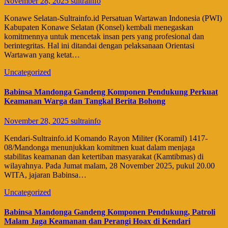
November 28, 2025
sultrainfo
​Konawe Selatan-Sultrainfo.id Persatuan Wartawan Indonesia (PWI)
Kabupaten Konawe Selatan (Konsel) kembali menegaskan
komitmennya untuk mencetak insan pers yang profesional dan
berintegritas. Hal ini ditandai dengan pelaksanaan Orientasi
Wartawan yang ketat…
Uncategorized
Babinsa Mandonga Gandeng Komponen Pendukung Perkuat
Keamanan Warga dan Tangkal Berita Bohong
November 28, 2025
sultrainfo
​Kendari-Sultrainfo.id Komando Rayon Militer (Koramil) 1417-
08/Mandonga menunjukkan komitmen kuat dalam menjaga
stabilitas keamanan dan ketertiban masyarakat (Kamtibmas) di
wilayahnya. Pada Jumat malam, 28 November 2025, pukul 20.00
WITA, jajaran Babinsa…
Uncategorized
Babinsa Mandonga Gandeng Komponen Pendukung, Patroli
Malam Jaga Keamanan dan Perangi Hoax di Kendari