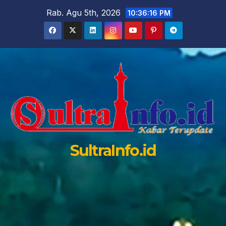
Skip
Rab. Agu 5th, 2026
10:36:18 PM
to
content
SultraInfo.id