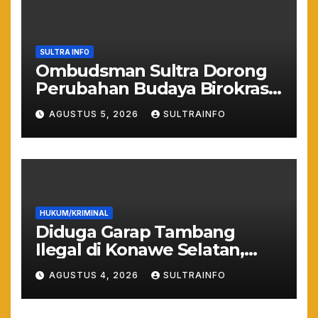
SULTRA INFO
Ombudsman Sultra Dorong
Perubahan Budaya Birokrasi
Lewat Penilaian
AGUSTUS 5, 2026
SULTRAINFO
Maladministrasi 2026
HUKUM/KRIMINAL
Diduga Garap Tambang
Ilegal di Konawe Selatan,
Anggota DPRD Sultra
AGUSTUS 4, 2026
SULTRAINFO
Suparjo Resmi Jadi
Tersangka