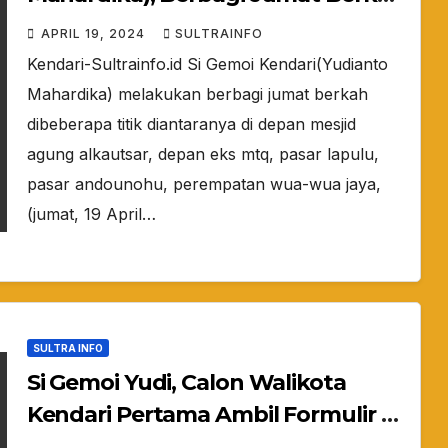
di beberapa Titik di Kendari
APRIL 19, 2024
SULTRAINFO
Kendari-Sultrainfo.id Si Gemoi Kendari(Yudianto
Mahardika) melakukan berbagi jumat berkah
dibeberapa titik diantaranya di depan mesjid
agung alkautsar, depan eks mtq, pasar lapulu,
pasar andounohu, perempatan wua-wua jaya,
(jumat, 19 April…
SULTRA INFO
Si Gemoi Yudi, Calon Walikota
Kendari Pertama Ambil Formulir di
Partai PERINDO