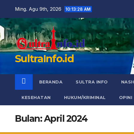
Skip
Ming. Agu 9th, 2026
10:13:29 AM
to
content
SultraInfo.id
BERANDA
SULTRA INFO
NASI
KESEHATAN
HUKUM/KRIMINAL
OPINI
Bulan:
April 2024