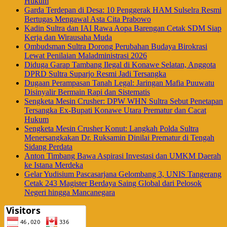
Hukum
Garda Terdepan di Desa: 10 Penggerak HAM Sulselra Resmi
Bertugas Mengawal Asta Cita Prabowo
Kadin Sultra dan IAI Rawa Aopa Barengan Cetak SDM Siap
Kerja dan Wirausaha Muda
Ombudsman Sultra Dorong Perubahan Budaya Birokrasi
Lewat Penilaian Maladministrasi 2026
Diduga Garap Tambang Ilegal di Konawe Selatan, Anggota
DPRD Sultra Suparjo Resmi Jadi Tersangka
Dugaan Perampasan Tanah Legal: Jaringan Mafia Puuwatu
Disinyalir Bermain Rapi dan Sistematis
Sengketa Mesin Crusher: DPW WHN Sultra Sebut Penetapan
Tersangka Ex-Bupati Konawe Utara Prematur dan Cacat
Hukum
Sengketa Mesin Crusher Konut: Langkah Polda Sultra
Menersangkakan Dr. Ruksamin Dinilai Prematur di Tengah
Sidang Perdata
Anton Timbang Bawa Aspirasi Investasi dan UMKM Daerah
ke Istana Merdeka
Gelar Yudisium Pascasarjana Gelombang 3, UNIS Tangerang
Cetak 243 Magister Berdaya Saing Global dari Pelosok
Negeri hingga Mancanegara