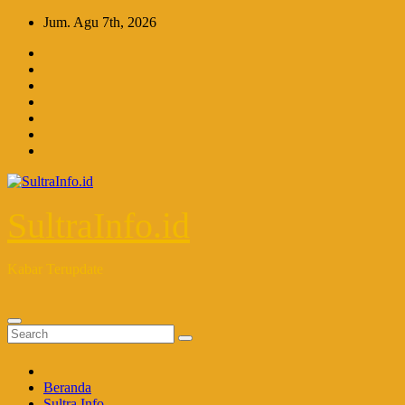
Skip
Jum. Agu 7th, 2026
to
content
SultraInfo.id
Kabar Terupdate
Beranda
Sultra Info