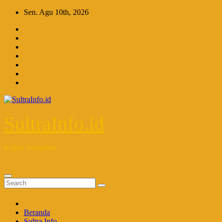
Skip
Sen. Agu 10th, 2026
to
content
SultraInfo.id
Kabar Terupdate
Beranda
Sultra Info