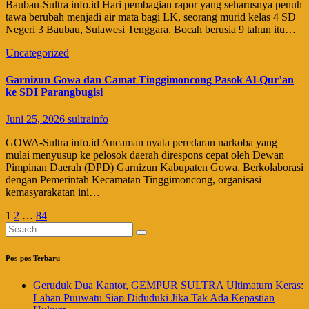
​Baubau-Sultra info.id Hari pembagian rapor yang seharusnya penuh
tawa berubah menjadi air mata bagi LK, seorang murid kelas 4 SD
Negeri 3 Baubau, Sulawesi Tenggara. Bocah berusia 9 tahun itu…
Uncategorized
Garnizun Gowa dan Camat Tinggimoncong Pasok Al-Qur’an
ke SDI Parangbugisi
Juni 25, 2026
sultrainfo
​GOWA-Sultra info.id Ancaman nyata peredaran narkoba yang
mulai menyusup ke pelosok daerah direspons cepat oleh Dewan
Pimpinan Daerah (DPD) Garnizun Kabupaten Gowa. Berkolaborasi
dengan Pemerintah Kecamatan Tinggimoncong, organisasi
kemasyarakatan ini…
Paginasi
1
2
…
84
pos
Pos-pos Terbaru
Geruduk Dua Kantor, GEMPUR SULTRA Ultimatum Keras:
Lahan Puuwatu Siap Diduduki Jika Tak Ada Kepastian