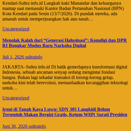
Kendari-Sultra info.id Langkah kaki Munandar dan keluarganya
mantap saat memasuki Kantor Badan Pertanahan Nasional (BPN)
Kota Kendari pada Senin (13/7/2026). Di pundak mereka, ada
amanah untuk memperjuangkan hak atas tanah…
Uncategorized
Menolak Kalah dari “Generasi Halusinasi”: Komdigi dan DPR
RI Bongkar Modus Baru Narkoba Digital
Juli 1, 2026
sultrainfo
​JAKARTA–Sultra info.id Di balik gemerlapnya transformasi digital
Indonesia, sebuah ancaman senyap sedang mengintai fondasi
bangsa. Bukan lagi sekadar transaksi di lorong-lorong gelap,
narkoba kini telah berevolusi, memanfaatkan kecanggihan teknologi
untuk…
Uncategorized
Ironi di Tanah Kaya Luwu: SDN 305 Langkidi Belum
Tersentuh Makan Bergizi Gratis, Ketum WHN Surati Presiden
Juni 30, 2026
sultrainfo