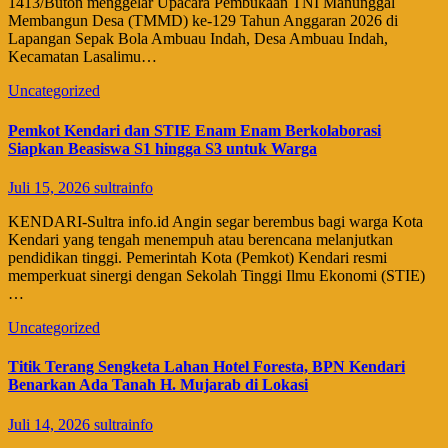
1413/Buton menggelar Upacara Pembukaan TNI Manunggal
Membangun Desa (TMMD) ke-129 Tahun Anggaran 2026 di
Lapangan Sepak Bola Ambuau Indah, Desa Ambuau Indah,
Kecamatan Lasalimu…
Uncategorized
Pemkot Kendari dan STIE Enam Enam Berkolaborasi
Siapkan Beasiswa S1 hingga S3 untuk Warga
Juli 15, 2026
sultrainfo
​KENDARI-Sultra info.id Angin segar berembus bagi warga Kota
Kendari yang tengah menempuh atau berencana melanjutkan
pendidikan tinggi. Pemerintah Kota (Pemkot) Kendari resmi
memperkuat sinergi dengan Sekolah Tinggi Ilmu Ekonomi (STIE)
…
Uncategorized
Titik Terang Sengketa Lahan Hotel Foresta, BPN Kendari
Benarkan Ada Tanah H. Mujarab di Lokasi
Juli 14, 2026
sultrainfo