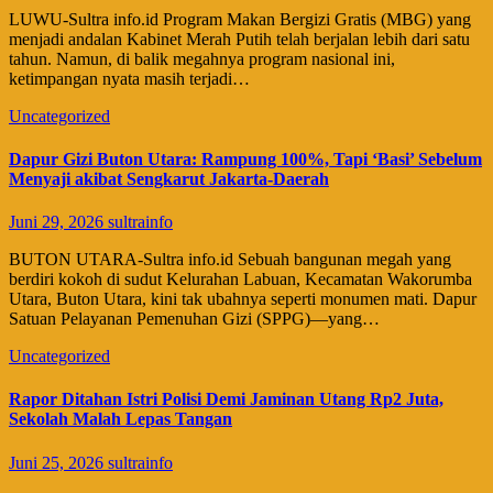
​LUWU-Sultra info.id Program Makan Bergizi Gratis (MBG) yang
menjadi andalan Kabinet Merah Putih telah berjalan lebih dari satu
tahun. Namun, di balik megahnya program nasional ini,
ketimpangan nyata masih terjadi…
Uncategorized
Dapur Gizi Buton Utara: Rampung 100%, Tapi ‘Basi’ Sebelum
Menyaji akibat Sengkarut Jakarta-Daerah
Juni 29, 2026
sultrainfo
​BUTON UTARA-Sultra info.id Sebuah bangunan megah yang
berdiri kokoh di sudut Kelurahan Labuan, Kecamatan Wakorumba
Utara, Buton Utara, kini tak ubahnya seperti monumen mati. Dapur
Satuan Pelayanan Pemenuhan Gizi (SPPG)—yang…
Uncategorized
Rapor Ditahan Istri Polisi Demi Jaminan Utang Rp2 Juta,
Sekolah Malah Lepas Tangan
Juni 25, 2026
sultrainfo