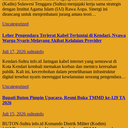
(Kadin) Sulawesi Tenggara (Sultra) menjajaki kerja sama strategis
dengan Institut Agama Islam (IAI) Rawa Aopa. Sinergi ini
dirancang untuk menjembatani jurang antara teori…
Uncategorized
Leher Pengendara Terjerat Kabel Terjuntai di Kendari, Nyawa
Warga Nyaris Melayang Akibat Kelalaian Provider
Juli 17, 2026
sultrainfo
​Kendari-Sultra info.id Jaringan kabel internet yang semrawut di
Kota Kendari kembali memakan korban dan memicu keresahan
publik. Kali ini, kecerobohan dalam pemeliharaan infrastruktur
digital tersebut nyaris merenggut keselamatan seorang pengendara…
Uncategorized
Bupati Buton Pimpin Upacara, Resmi Buka TMMD ke-129 TA
2026
Juli 15, 2026
sultrainfo
BUTON-Sultra info.id Komando Distrik Militer (Kodim)