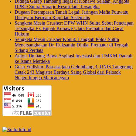
Diduga Garap Tambang Ilegal di Konawe Selatan, Anggota
DPRD Sultra Suparjo Resmi Jadi Tersangka
Dugaan Perampasan Tanah Legal: Jaringan Mafia Puuwatu
Disinyalir Bermain Rapi dan Sistematis
Sengketa Mesin Crusher: DPW WHN Sultra Sebut Penetapan
Tersangka Ex-Bupati Konawe Utara Prematur dan Cacat
Hukum
Sengketa Mesin Crusher Konut: Langkah Polda Sultra
Menersangkakan Dr. Ruksamin Dinilai Prematur di Tengah
Sidang Perdata
Anton Timbang Bawa Aspirasi Investasi dan UMKM Daerah
ke Istana Merdeka
Gelar Yudisium Pascasarjana Gelombang 3, UNIS Tangerang
Cetak 243 Magister Berdaya Saing Global dari Pelosok
Negeri hingga Mancanegara