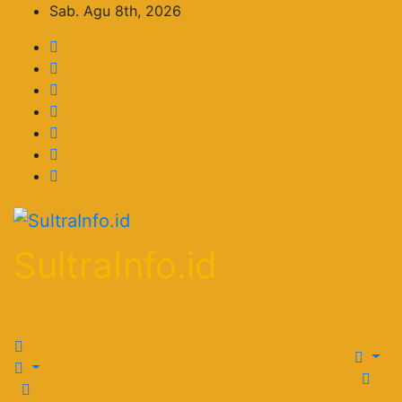
Skip
Sab. Agu 8th, 2026
to
content
SultraInfo.id