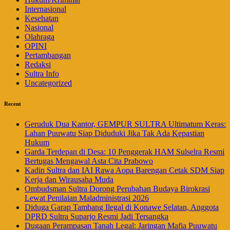
Internasional
Kesehatan
Nasional
Olahraga
OPINI
Pertambangan
Redaksi
Sultra Info
Uncategorized
Recent
Geruduk Dua Kantor, GEMPUR SULTRA Ultimatum Keras:
Lahan Puuwatu Siap Diduduki Jika Tak Ada Kepastian
Hukum
Garda Terdepan di Desa: 10 Penggerak HAM Sulselra Resmi
Bertugas Mengawal Asta Cita Prabowo
Kadin Sultra dan IAI Rawa Aopa Barengan Cetak SDM Siap
Kerja dan Wirausaha Muda
Ombudsman Sultra Dorong Perubahan Budaya Birokrasi
Lewat Penilaian Maladministrasi 2026
Diduga Garap Tambang Ilegal di Konawe Selatan, Anggota
DPRD Sultra Suparjo Resmi Jadi Tersangka
Dugaan Perampasan Tanah Legal: Jaringan Mafia Puuwatu