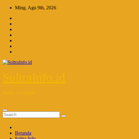
Skip
Ming. Agu 9th, 2026
to
content
SultraInfo.id
Kabar Terupdate
Beranda
Sultra Info