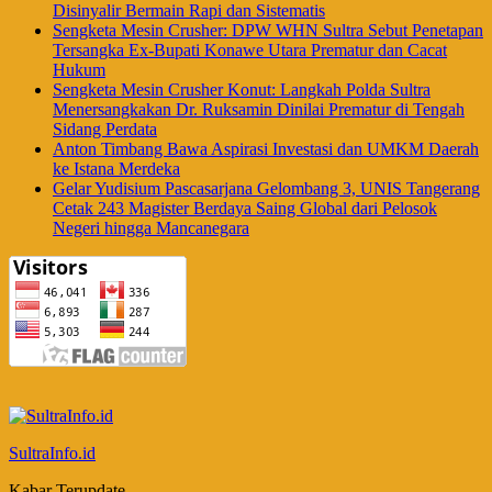
Disinyalir Bermain Rapi dan Sistematis
Sengketa Mesin Crusher: DPW WHN Sultra Sebut Penetapan
Tersangka Ex-Bupati Konawe Utara Prematur dan Cacat
Hukum
Sengketa Mesin Crusher Konut: Langkah Polda Sultra
Menersangkakan Dr. Ruksamin Dinilai Prematur di Tengah
Sidang Perdata
Anton Timbang Bawa Aspirasi Investasi dan UMKM Daerah
ke Istana Merdeka
Gelar Yudisium Pascasarjana Gelombang 3, UNIS Tangerang
Cetak 243 Magister Berdaya Saing Global dari Pelosok
Negeri hingga Mancanegara
SultraInfo.id
Kabar Terupdate