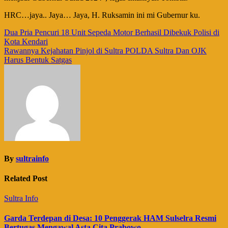
HRC…jaya.. Jaya… Jaya, H. Ruksamin ini mi Gubernur ku.
Navigasi
Dua Pria Pencuri 18 Unit Sepeda Motor Berhasil Dibekuk Polisi di
Kota Kendari
pos
Rawannya Kejahatan Pinjol di Sultra POLDA Sultra Dan OJK
Harus Bentuk Satgas
By
sultrainfo
Related Post
Sultra Info
Garda Terdepan di Desa: 10 Penggerak HAM Sulselra Resmi
Bertugas Mengawal Asta Cita Prabowo