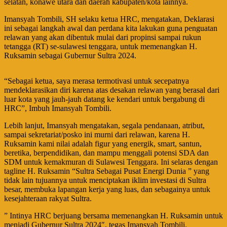
selatan, konawe utara dan daerah kabupaten/kota lainnya.
Imansyah Tombili, SH selaku ketua HRC, mengatakan, Deklarasi
ini sebagai langkah awal dan perdana kita lakukan guna penguatan
relawan yang akan dibentuk mulai dari propinsi sampai rukun
tetangga (RT) se-sulawesi tenggara, untuk memenangkan H.
Ruksamin sebagai Gubernur Sultra 2024.
“Sebagai ketua, saya merasa termotivasi untuk secepatnya
mendeklarasikan diri karena atas desakan relawan yang berasal dari
luar kota yang jauh-jauh datang ke kendari untuk bergabung di
HRC”, Imbuh Imansyah Tombili.
Lebih lanjut, Imansyah mengatakan, segala pendanaan, atribut,
sampai sekretariat/posko ini murni dari relawan, karena H.
Ruksamin kami nilai adalah figur yang energik, smart, santun,
beretika, berpendidikan, dan mampu menggali potensi SDA dan
SDM untuk kemakmuran di Sulawesi Tenggara. Ini selaras dengan
tagline H. Ruksamin “Sultra Sebagai Pusat Energi Dunia ” yang
tidak lain tujuannya untuk menciptakan iklim investasi di Sultra
besar, membuka lapangan kerja yang luas, dan sebagainya untuk
kesejahteraan rakyat Sultra.
” Intinya HRC berjuang bersama memenangkan H. Ruksamin untuk
menjadi Gubernur Sultra 2024″, tegas Imansyah Tombili.