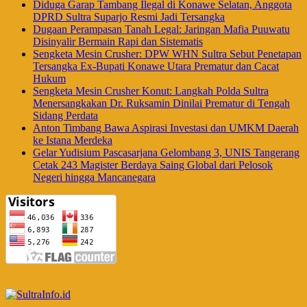
Diduga Garap Tambang Ilegal di Konawe Selatan, Anggota
DPRD Sultra Suparjo Resmi Jadi Tersangka
Dugaan Perampasan Tanah Legal: Jaringan Mafia Puuwatu
Disinyalir Bermain Rapi dan Sistematis
Sengketa Mesin Crusher: DPW WHN Sultra Sebut Penetapan
Tersangka Ex-Bupati Konawe Utara Prematur dan Cacat
Hukum
Sengketa Mesin Crusher Konut: Langkah Polda Sultra
Menersangkakan Dr. Ruksamin Dinilai Prematur di Tengah
Sidang Perdata
Anton Timbang Bawa Aspirasi Investasi dan UMKM Daerah
ke Istana Merdeka
Gelar Yudisium Pascasarjana Gelombang 3, UNIS Tangerang
Cetak 243 Magister Berdaya Saing Global dari Pelosok
Negeri hingga Mancanegara