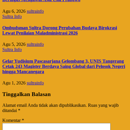
Agu 6, 2026
sultrainfo
Sultra Info
Ombudsman Sultra Dorong Perubahan Budaya Birokrasi
Lewat Penilaian Maladministrasi 2026
Agu 5, 2026
sultrainfo
Sultra Info
Gelar Yudisium Pascasarjana Gelombang 3, UNIS Tangerang
Cetak 243 Magister Berdaya Saing Global dari Pelosok Negeri
hingga Mancanegara
Agu 1, 2026
sultrainfo
Tinggalkan Balasan
Alamat email Anda tidak akan dipublikasikan.
Ruas yang wajib
ditandai
*
Komentar
*