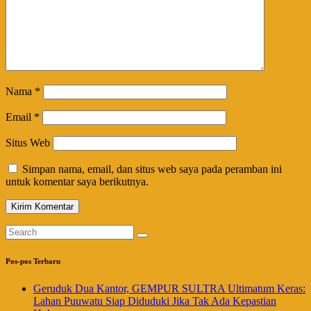
Nama
*
Email
*
Situs Web
Simpan nama, email, dan situs web saya pada peramban ini
untuk komentar saya berikutnya.
Pos-pos Terbaru
Geruduk Dua Kantor, GEMPUR SULTRA Ultimatum Keras:
Lahan Puuwatu Siap Diduduki Jika Tak Ada Kepastian