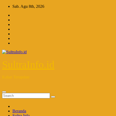
Skip
Sab. Agu 8th, 2026
to
content
SultraInfo.id
Kabar Terupdate
Beranda
Sultra Info