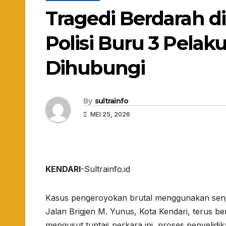
Tragedi Berdarah d
Polisi Buru 3 Pelak
Dihubungi
By
sultrainfo
MEI 25, 2026
KENDARI
-Sultrainfo.id
Kasus pengeroyokan brutal menggunakan senj
Jalan Brigjen M. Yunus, Kota Kendari, terus be
mengusut tuntas perkara ini, proses penyelidik