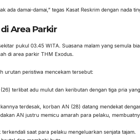
dak ada damai-damai,” tegas Kasat Reskrim dengan nada ting
di Area Parkir
ari sekitar pukul 03.45 WITA. Suasana malam yang semula bi
ah di area parkir THM Exodus.
ah urutan peristiwa mencekam tersebut:
(26) terlibat adu mulut dan keributan dengan tiga pria yan
ekannya terdesak, korban AN (28) datang mendekat denga
tindakan AN justru memicu amarah para pelaku, membuatn
k terkendali saat para pelaku mengeluarkan senjata tajam.