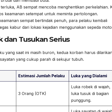
brutal dan membabi buta.
 terluka, AB sempat mencoba menghentikan perkelahian. 
os keamanan setempat untuk meminta pertolongan.
eamanan sempat bertindak penuh, para pelaku kembali
gegas kabur dari lokasi kejadian menggunakan sepeda moto
k dan Tusukan Serius
ku yang saat ini masih buron, kedua korban harus dilarika
sayatan yang cukup parah di sekujur tubuh.
Estimasi Jumlah Pelaku
Luka yang Dialami
Luka robek di wajah,
3 Orang (OTK)
luka tusuk di bagian
punggung.
Luka sayatan di waja