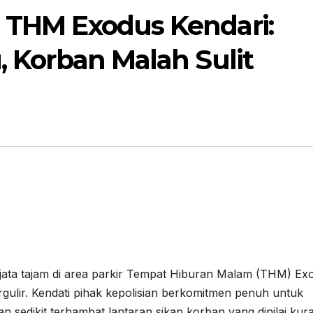
i THM Exodus Kendari:
u, Korban Malah Sulit
ata tajam di area parkir Tempat Hiburan Malam (THM) Ex
rgulir. Kendati pihak kepolisian berkomitmen penuh untuk
an sedikit terhambat lantaran sikap korban yang dinilai kur