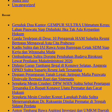
Sultra Info
Uncategorized
Recent
Geruduk Dua Kantor, GEMPUR SULTRA Ultimatum Keras:
Lahan Puuwatu Siap Diduduki Jika Tak Ada Kepastian
Hukum
Garda Terdepan di Desa: 10 Penggerak HAM Sulselra Resmi
Bertugas Mengawal Asta Cita Prabowo
Kadin Sultra dan IAI Rawa Aopa Barengan Cetak SDM Siap
Kerja dan Wirausaha Muda
Ombudsman Sultra Dorong Perubahan Budaya Birokrasi
Lewat Penilaian Maladministrasi 2026
Diduga Garap Tambang Ilegal di Konawe Selatan, Anggota
DPRD Sultra Suparjo Resmi Jadi Tersangka
Dugaan Perampasan Tanah Legal: Jaringan Mafia Puuwatu
Disinyalir Bermain Rapi dan Sistematis
Sengketa Mesin Crusher: DPW WHN Sultra Sebut Penetapan
Tersangka Ex-Bupati Konawe Utara Prematur dan Cacat
Hukum
Sengketa Mesin Crusher Konut: Langkah Polda Sultra
Menersangkakan Dr. Ruksamin Dinilai Prematur di Tengah
Sidang Perdata
Anton Timbang Bawa Aspirasi Investasi dan UMKM Daerah