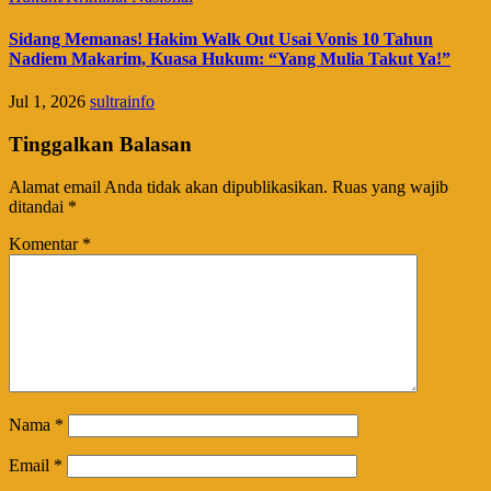
Sidang Memanas! Hakim Walk Out Usai Vonis 10 Tahun
Nadiem Makarim, Kuasa Hukum: “Yang Mulia Takut Ya!”
Jul 1, 2026
sultrainfo
Tinggalkan Balasan
Alamat email Anda tidak akan dipublikasikan.
Ruas yang wajib
ditandai
*
Komentar
*
Nama
*
Email
*