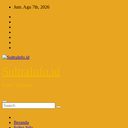
Skip
Jum. Agu 7th, 2026
to
content
SultraInfo.id
Kabar Terupdate
Beranda
Sultra Info