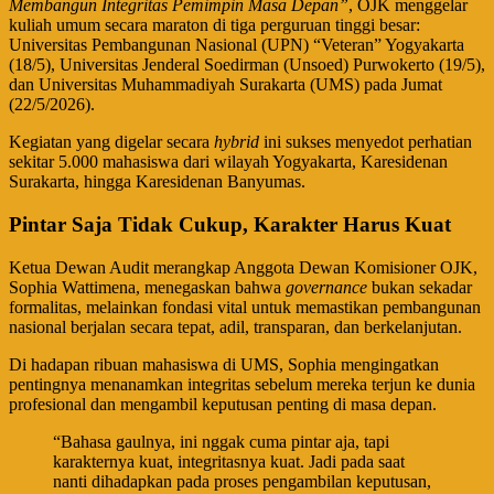
Membangun Integritas Pemimpin Masa Depan”
, OJK menggelar
kuliah umum secara maraton di tiga perguruan tinggi besar:
Universitas Pembangunan Nasional (UPN) “Veteran” Yogyakarta
(18/5), Universitas Jenderal Soedirman (Unsoed) Purwokerto (19/5),
dan Universitas Muhammadiyah Surakarta (UMS) pada Jumat
(22/5/2026).
​Kegiatan yang digelar secara
hybrid
ini sukses menyedot perhatian
sekitar 5.000 mahasiswa dari wilayah Yogyakarta, Karesidenan
Surakarta, hingga Karesidenan Banyumas.
Pintar Saja Tidak Cukup, Karakter Harus Kuat
​Ketua Dewan Audit merangkap Anggota Dewan Komisioner OJK,
Sophia Wattimena, menegaskan bahwa
governance
bukan sekadar
formalitas, melainkan fondasi vital untuk memastikan pembangunan
nasional berjalan secara tepat, adil, transparan, dan berkelanjutan.
​Di hadapan ribuan mahasiswa di UMS, Sophia mengingatkan
pentingnya menanamkan integritas sebelum mereka terjun ke dunia
profesional dan mengambil keputusan penting di masa depan.
​“Bahasa gaulnya, ini nggak cuma pintar aja, tapi
karakternya kuat, integritasnya kuat. Jadi pada saat
nanti dihadapkan pada proses pengambilan keputusan,