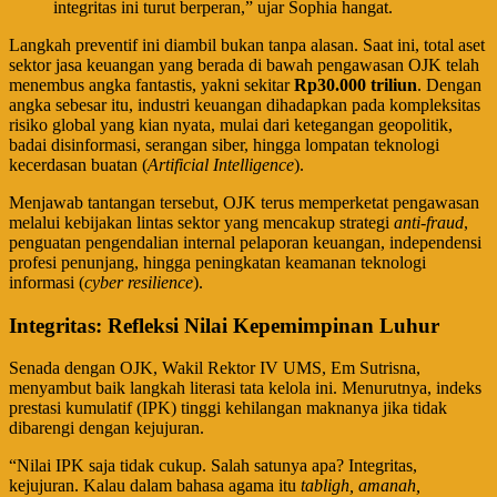
integritas ini turut berperan,” ujar Sophia hangat.
​Langkah preventif ini diambil bukan tanpa alasan. Saat ini, total aset
sektor jasa keuangan yang berada di bawah pengawasan OJK telah
menembus angka fantastis, yakni sekitar
Rp30.000 triliun
. Dengan
angka sebesar itu, industri keuangan dihadapkan pada kompleksitas
risiko global yang kian nyata, mulai dari ketegangan geopolitik,
badai disinformasi, serangan siber, hingga lompatan teknologi
kecerdasan buatan (
Artificial Intelligence
).
​Menjawab tantangan tersebut, OJK terus memperketat pengawasan
melalui kebijakan lintas sektor yang mencakup strategi
anti-fraud
,
penguatan pengendalian internal pelaporan keuangan, independensi
profesi penunjang, hingga peningkatan keamanan teknologi
informasi (
cyber resilience
).
Integritas: Refleksi Nilai Kepemimpinan Luhur
​Senada dengan OJK, Wakil Rektor IV UMS, Em Sutrisna,
menyambut baik langkah literasi tata kelola ini. Menurutnya, indeks
prestasi kumulatif (IPK) tinggi kehilangan maknanya jika tidak
dibarengi dengan kejujuran.
​“Nilai IPK saja tidak cukup. Salah satunya apa? Integritas,
kejujuran. Kalau dalam bahasa agama itu
tabligh, amanah,