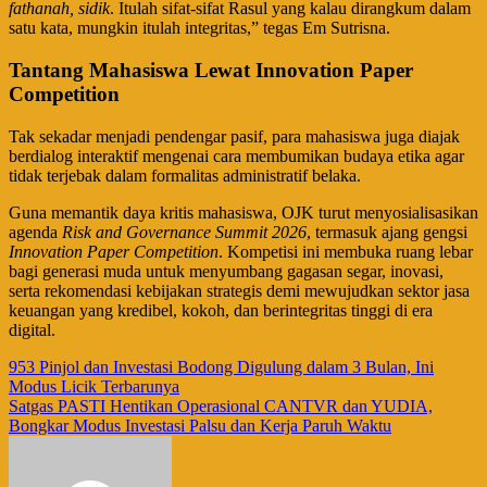
fathanah, sidik
. Itulah sifat-sifat Rasul yang kalau dirangkum dalam
satu kata, mungkin itulah integritas,” tegas Em Sutrisna.
Tantang Mahasiswa Lewat Innovation Paper
Competition
​Tak sekadar menjadi pendengar pasif, para mahasiswa juga diajak
berdialog interaktif mengenai cara membumikan budaya etika agar
tidak terjebak dalam formalitas administratif belaka.
​Guna memantik daya kritis mahasiswa, OJK turut menyosialisasikan
agenda
Risk and Governance Summit 2026
, termasuk ajang gengsi
Innovation Paper Competition
. Kompetisi ini membuka ruang lebar
bagi generasi muda untuk menyumbang gagasan segar, inovasi,
serta rekomendasi kebijakan strategis demi mewujudkan sektor jasa
keuangan yang kredibel, kokoh, dan berintegritas tinggi di era
digital.
Navigasi
953 Pinjol dan Investasi Bodong Digulung dalam 3 Bulan, Ini
Modus Licik Terbarunya
pos
Satgas PASTI Hentikan Operasional CANTVR dan YUDIA,
Bongkar Modus Investasi Palsu dan Kerja Paruh Waktu