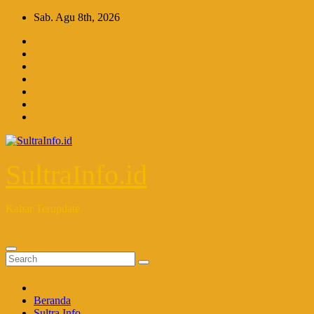
Skip
Sab. Agu 8th, 2026
to
content
SultraInfo.id
Kabar Terupdate
Beranda
Sultra Info