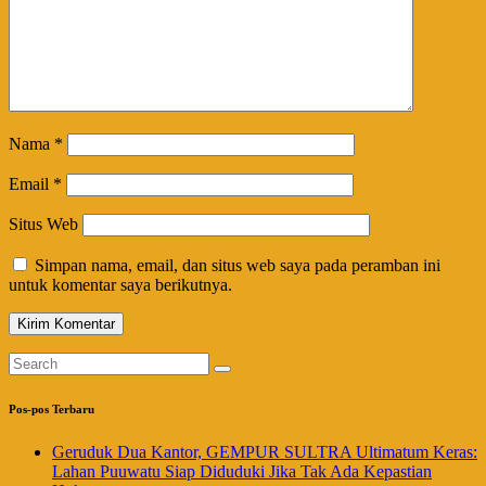
Nama
*
Email
*
Situs Web
Simpan nama, email, dan situs web saya pada peramban ini
untuk komentar saya berikutnya.
Pos-pos Terbaru
Geruduk Dua Kantor, GEMPUR SULTRA Ultimatum Keras:
Lahan Puuwatu Siap Diduduki Jika Tak Ada Kepastian