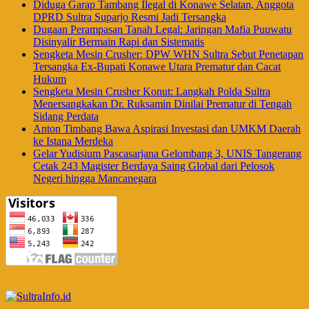
Diduga Garap Tambang Ilegal di Konawe Selatan, Anggota
DPRD Sultra Suparjo Resmi Jadi Tersangka
Dugaan Perampasan Tanah Legal: Jaringan Mafia Puuwatu
Disinyalir Bermain Rapi dan Sistematis
Sengketa Mesin Crusher: DPW WHN Sultra Sebut Penetapan
Tersangka Ex-Bupati Konawe Utara Prematur dan Cacat
Hukum
Sengketa Mesin Crusher Konut: Langkah Polda Sultra
Menersangkakan Dr. Ruksamin Dinilai Prematur di Tengah
Sidang Perdata
Anton Timbang Bawa Aspirasi Investasi dan UMKM Daerah
ke Istana Merdeka
Gelar Yudisium Pascasarjana Gelombang 3, UNIS Tangerang
Cetak 243 Magister Berdaya Saing Global dari Pelosok
Negeri hingga Mancanegara