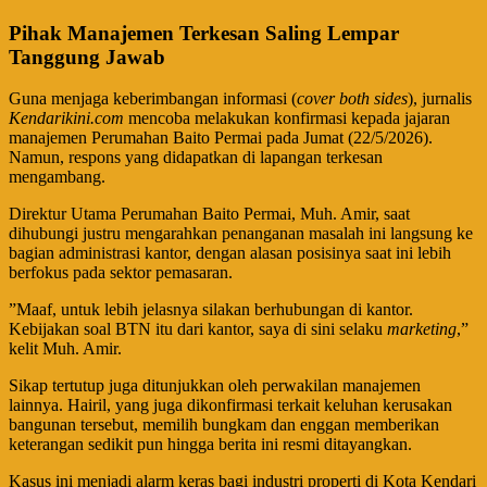
​Pihak Manajemen Terkesan Saling Lempar
Tanggung Jawab
​Guna menjaga keberimbangan informasi (
cover both sides
), jurnalis
Kendarikini.com
mencoba melakukan konfirmasi kepada jajaran
manajemen Perumahan Baito Permai pada Jumat (22/5/2026).
Namun, respons yang didapatkan di lapangan terkesan
mengambang.
​Direktur Utama Perumahan Baito Permai, Muh. Amir, saat
dihubungi justru mengarahkan penanganan masalah ini langsung ke
bagian administrasi kantor, dengan alasan posisinya saat ini lebih
berfokus pada sektor pemasaran.
​”Maaf, untuk lebih jelasnya silakan berhubungan di kantor.
Kebijakan soal BTN itu dari kantor, saya di sini selaku
marketing
,”
kelit Muh. Amir.
​Sikap tertutup juga ditunjukkan oleh perwakilan manajemen
lainnya. Hairil, yang juga dikonfirmasi terkait keluhan kerusakan
bangunan tersebut, memilih bungkam dan enggan memberikan
keterangan sedikit pun hingga berita ini resmi ditayangkan.
​Kasus ini menjadi alarm keras bagi industri properti di Kota Kendari