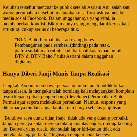
​Keluhan tersebut mencuat ke publik setelah Asriani Ani, salah satu
warga perumahan tersebut, meluapkan rasa frustrasinya melalui
media sosial Facebook. Dalam unggahannya yang viral, ia
membeberkan kondisi fisik rumahnya yang mengalami kerusakan
struktural cukup serius di beberapa titik.
​”BTN Baito Permai tidak ada yang beres.
Pembangunan pada rembes, (dinding) pada retak,
plafon sudah mau rubuh. Jadi hati-hati kalau mau ambil
BTN di BTN Baito,” tulis Asriani dalam unggahan
digitalnya.
​Hanya Diberi Janji Manis Tanpa Realisasi
​Langkah Asriani membawa persoalan ini ke ranah publik bukan
tanpa alasan. Ia mengaku telah berulang kali melayangkan komplain
resmi kepada pihak pengembang (developer) Perumahan Baito
Permai agar segera melakukan perbaikan. Namun, respons yang
diterimanya dinilai sangat lambat dan hanya sebatas janji lisan.
​”Buktinya saya cuma dijanji saja, tidak ada yang datang perbaiki.
Jangan percaya kalau mereka bilang kualitas bagus, omong kosong
itu. Banyak yang rusak, biar sudah lapor kiri-kanan tidak ada
mereka datang perbaiki,” tegasnya dengan nada kecewa.