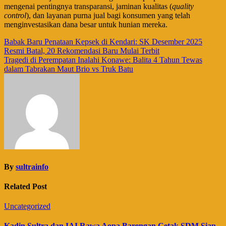
mengenai pentingnya transparansi, jaminan kualitas (
quality
control
), dan layanan purna jual bagi konsumen yang telah
menginvestasikan dana besar untuk hunian mereka.
Navigasi
Babak Baru Penataan Kepsek di Kendari: SK Desember 2025
Resmi Batal, 20 Rekomendasi Baru Mulai Terbit
pos
Tragedi di Perempatan Inalahi Konawe: Balita 4 Tahun Tewas
dalam Tabrakan Maut Brio vs Truk Batu
By
sultrainfo
Related Post
Uncategorized
Kadin Sultra dan IAI Rawa Aopa Barengan Cetak SDM Siap