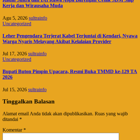
Kerja dan Wirausaha Muda
Agu 5, 2026
sultrainfo
Uncategorized
Leher Pengendara Terjerat Kabel Terjuntai di Kendari, Nyawa
Warga Nyaris Melayang Akibat Kelalaian Provider
Jul 17, 2026
sultrainfo
Uncategorized
Bupati Buton Pimpin Upacara, Resmi Buka TMMD ke-129 TA
2026
Jul 15, 2026
sultrainfo
Tinggalkan Balasan
Alamat email Anda tidak akan dipublikasikan.
Ruas yang wajib
ditandai
*
Komentar
*