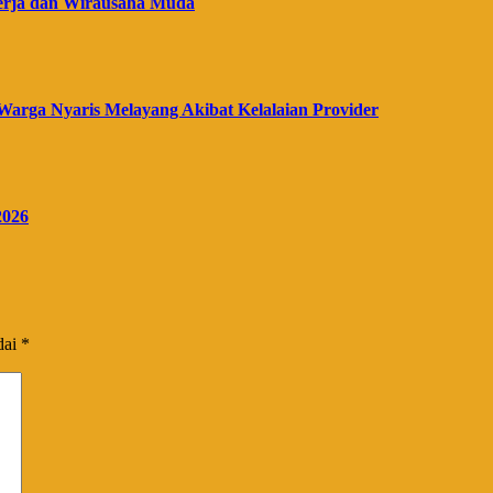
erja dan Wirausaha Muda
Warga Nyaris Melayang Akibat Kelalaian Provider
2026
dai
*