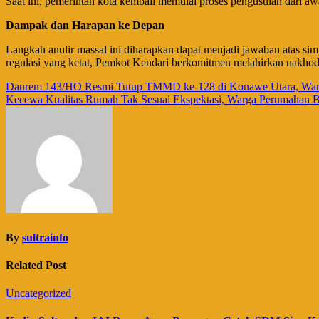
Saat ini, pemerintah kota kembali memulai proses pengusulan dari a
​Dampak dan Harapan ke Depan​
Langkah anulir massal ini diharapkan dapat menjadi jawaban atas sim
regulasi yang ketat, Pemkot Kendari berkomitmen melahirkan nakhod
Navigasi
Danrem 143/HO Resmi Tutup TMMD ke-128 di Konawe Utara, Warisk
Kecewa Kualitas Rumah Tak Sesuai Ekspektasi, Warga Perumahan Ba
pos
By
sultrainfo
Related Post
Uncategorized