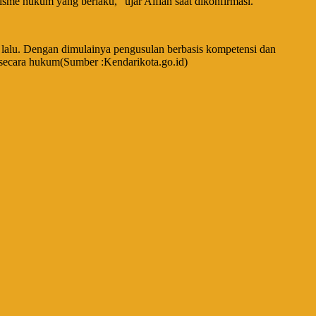
sme hukum yang berlaku,” ujar Alfian saat dikonfirmasi.
un lalu. Dengan dimulainya pengusulan berbasis kompetensi dan
 secara hukum(Sumber :Kendarikota.go.id)