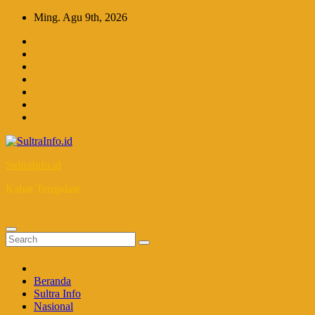
Skip
Ming. Agu 9th, 2026
to
content
SultraInfo.id
Kabar Terupdate
Beranda
Sultra Info
Nasional