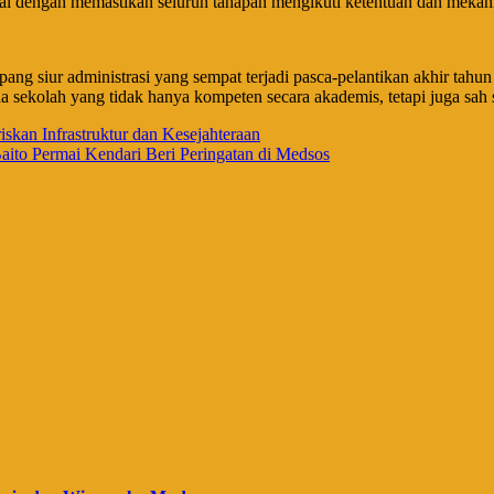
wal dengan memastikan seluruh tahapan mengikuti ketentuan dan mekani
pang siur administrasi yang sempat terjadi pasca-pelantikan akhir tah
a sekolah yang tidak hanya kompeten secara akademis, tetapi juga sah
an Infrastruktur dan Kesejahteraan
ito Permai Kendari Beri Peringatan di Medsos