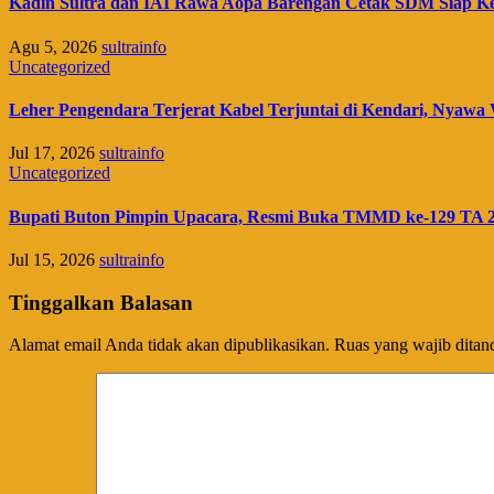
Kadin Sultra dan IAI Rawa Aopa Barengan Cetak SDM Siap K
Agu 5, 2026
sultrainfo
Uncategorized
Leher Pengendara Terjerat Kabel Terjuntai di Kendari, Nyawa 
Jul 17, 2026
sultrainfo
Uncategorized
Bupati Buton Pimpin Upacara, Resmi Buka TMMD ke-129 TA 
Jul 15, 2026
sultrainfo
Tinggalkan Balasan
Alamat email Anda tidak akan dipublikasikan.
Ruas yang wajib ditan