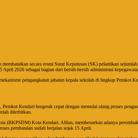
n membatalkan secara resmi Surat Keputusan (SK) pelantikan sejuml
5 April 2026 sebagai bagian dari bersih-bersih administrasi kepegawaian
ekanisme pengangkatan jabatan kepala sekolah di lingkup Pemkot Kend
, Pemkot Kendari bergerak cepat dengan memulai ulang proses pengusula
lah diterbitkan.​
(BKPSDM) Kota Kendari, Alfian, membenarkan adanya perombakan be
roses pembatalan sudah berjalan sejak 15 April.