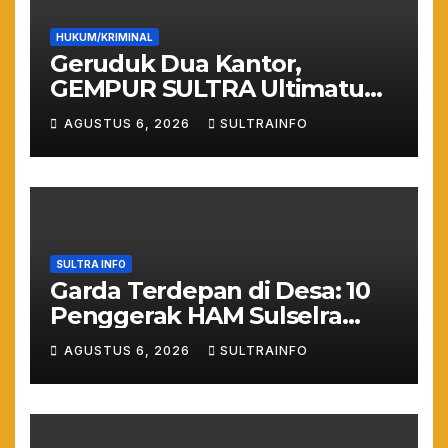
HUKUM/KRIMINAL
Geruduk Dua Kantor,
GEMPUR SULTRA Ultimatum
Keras: Lahan Puuwatu Siap
AGUSTUS 6, 2026
SULTRAINFO
Diduduki Jika Tak Ada
Kepastian Hukum
SULTRA INFO
Garda Terdepan di Desa: 10
Penggerak HAM Sulselra
Resmi Bertugas Mengawal
AGUSTUS 6, 2026
SULTRAINFO
Asta Cita Prabowo