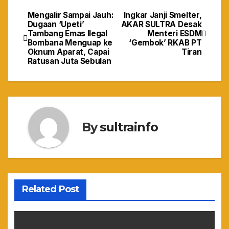
Mengalir Sampai Jauh:
Ingkar Janji Smelter,
Navigasi
Dugaan ‘Upeti’
AKAR SULTRA Desak
Tambang Emas Ilegal
Menteri ESDM
pos
Bombana Menguap ke
‘Gembok’ RKAB PT
Oknum Aparat, Capai
Tiran
Ratusan Juta Sebulan
By
sultrainfo
Related Post