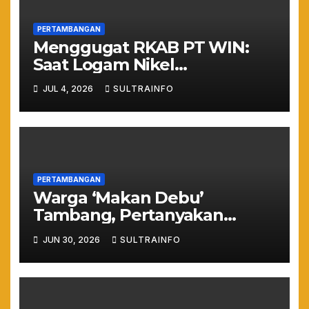
PERTAMBANGAN
Menggugat RKAB PT WIN:
Saat Logam Nikel
Mengancam Nyawa dan
JUL 4, 2026
SULTRAINFO
Ruang Hidup Warga
Torobulu
PERTAMBANGAN
Warga ‘Makan Debu’
Tambang, Pertanyakan
Legalitas Jetty PT GMS di
JUN 30, 2026
SULTRAINFO
Tengah Permukiman