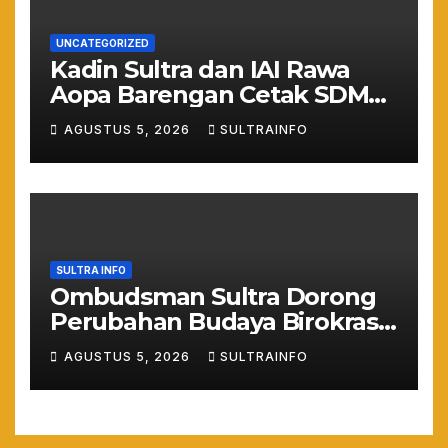
UNCATEGORIZED
Kadin Sultra dan IAI Rawa
Aopa Barengan Cetak SDM
Siap Kerja dan Wirausaha
AGUSTUS 5, 2026
SULTRAINFO
Muda
SULTRA INFO
Ombudsman Sultra Dorong
Perubahan Budaya Birokrasi
Lewat Penilaian
AGUSTUS 5, 2026
SULTRAINFO
Maladministrasi 2026