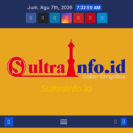
Skip
Jum. Agu 7th, 2026
7:33:01 AM
to
content
SultraInfo.id