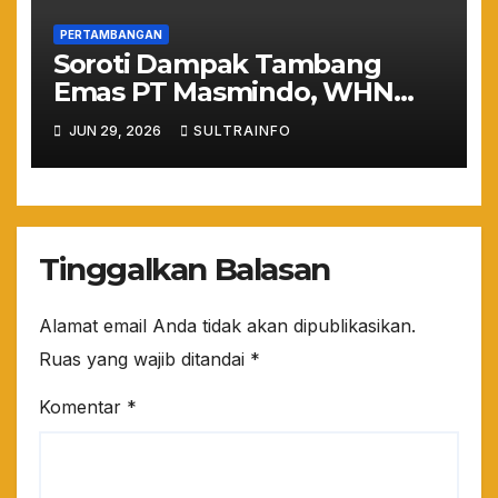
PERTAMBANGAN
​Soroti Dampak Tambang
Emas PT Masmindo, WHN
Bakal Surati Presiden
JUN 29, 2026
SULTRAINFO
Prabowo Terkait Kondisi
Luwu
Tinggalkan Balasan
Alamat email Anda tidak akan dipublikasikan.
Ruas yang wajib ditandai
*
Komentar
*