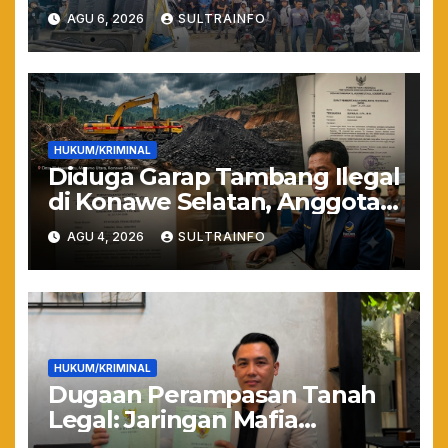
Keras: Lahan Puuwatu Siap
AGU 6, 2026
SULTRAINFO
Diduduki Jika Tak Ada
Kepastian Hukum
HUKUM/KRIMINAL
Diduga Garap Tambang Ilegal
di Konawe Selatan, Anggota
DPRD Sultra Suparjo Resmi
AGU 4, 2026
SULTRAINFO
Jadi Tersangka
HUKUM/KRIMINAL
Dugaan Perampasan Tanah
Legal: Jaringan Mafia
Puuwatu Disinyalir Bermain