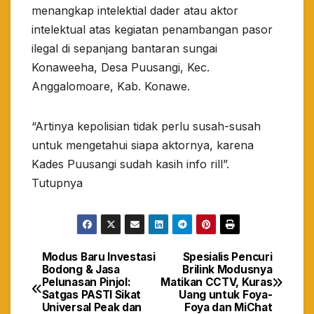
menangkap intelektial dader atau aktor
intelektual atas kegiatan penambangan pasor
ilegal di sepanjang bantaran sungai
Konaweeha, Desa Puusangi, Kec.
Anggalomoare, Kab. Konawe.
“Artinya kepolisian tidak perlu susah-susah
untuk mengetahui siapa aktornya, karena
Kades Puusangi sudah kasih info rill”.
Tutupnya
Modus Baru Investasi
Spesialis Pencuri
Navigasi
Bodong & Jasa
Brilink Modusnya
Pelunasan Pinjol:
Matikan CCTV, Kuras
pos
Satgas PASTI Sikat
Uang untuk Foya-
Universal Peak dan
Foya dan MiChat