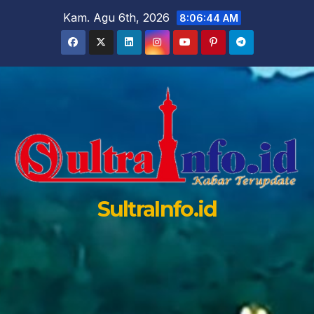
Skip
Kam. Agu 6th, 2026
8:06:46 AM
to
content
SultraInfo.id