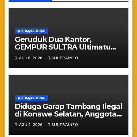
HUKUM/KRIMINAL
Geruduk Dua Kantor,
GEMPUR SULTRA Ultimatum
Keras: Lahan Puuwatu Siap
AGU 6, 2026
SULTRAINFO
Diduduki Jika Tak Ada
Kepastian Hukum
HUKUM/KRIMINAL
Diduga Garap Tambang Ilegal
di Konawe Selatan, Anggota
DPRD Sultra Suparjo Resmi
AGU 4, 2026
SULTRAINFO
Jadi Tersangka