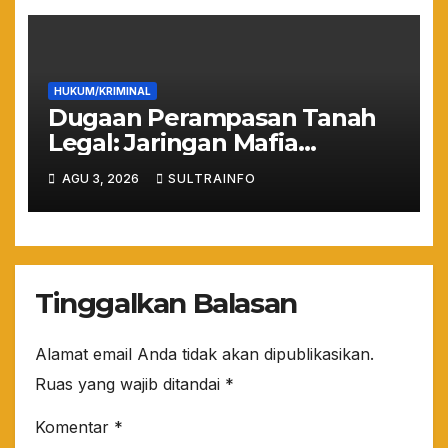
HUKUM/KRIMINAL
Dugaan Perampasan Tanah
Legal: Jaringan Mafia
Puuwatu Disinyalir Bermain
AGU 3, 2026
SULTRAINFO
Rapi dan Sistematis
Tinggalkan Balasan
Alamat email Anda tidak akan dipublikasikan.
Ruas yang wajib ditandai
*
Komentar
*