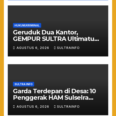
HUKUM/KRIMINAL
Geruduk Dua Kantor,
GEMPUR SULTRA Ultimatum
Keras: Lahan Puuwatu Siap
AGUSTUS 6, 2026
SULTRAINFO
Diduduki Jika Tak Ada
Kepastian Hukum
SULTRA INFO
Garda Terdepan di Desa: 10
Penggerak HAM Sulselra
Resmi Bertugas Mengawal
AGUSTUS 6, 2026
SULTRAINFO
Asta Cita Prabowo