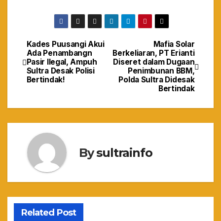
Kades Puusangi Akui
Mafia Solar
Navigasi
Ada Penambangn
Berkeliaran, PT Erianti
Pasir Ilegal, Ampuh
Diseret dalam Dugaan
pos
Sultra Desak Polisi
Penimbunan BBM,
Bertindak!
Polda Sultra Didesak
Bertindak
By
sultrainfo
Related Post