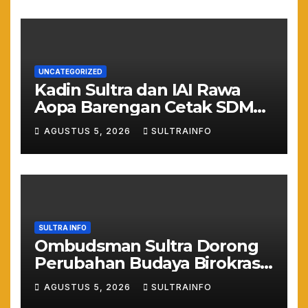
UNCATEGORIZED
Kadin Sultra dan IAI Rawa
Aopa Barengan Cetak SDM
Siap Kerja dan Wirausaha
AGUSTUS 5, 2026
SULTRAINFO
Muda
SULTRA INFO
Ombudsman Sultra Dorong
Perubahan Budaya Birokrasi
Lewat Penilaian
AGUSTUS 5, 2026
SULTRAINFO
Maladministrasi 2026