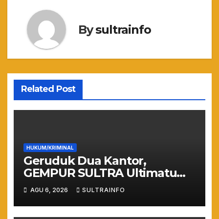
By
sultrainfo
Related Post
HUKUM/KRIMINAL
Geruduk Dua Kantor,
GEMPUR SULTRA Ultimatum
Keras: Lahan Puuwatu Siap
AGU 6, 2026
SULTRAINFO
Diduduki Jika Tak Ada
Kepastian Hukum