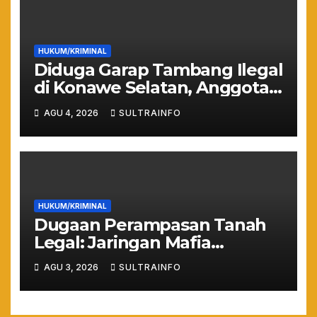
HUKUM/KRIMINAL
Diduga Garap Tambang Ilegal
di Konawe Selatan, Anggota
DPRD Sultra Suparjo Resmi
AGU 4, 2026
SULTRAINFO
Jadi Tersangka
HUKUM/KRIMINAL
Dugaan Perampasan Tanah
Legal: Jaringan Mafia
Puuwatu Disinyalir Bermain
AGU 3, 2026
SULTRAINFO
Rapi dan Sistematis