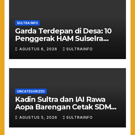
SULTRA INFO
Garda Terdepan di Desa: 10
Penggerak HAM Sulselra
Resmi Bertugas Mengawal
AGUSTUS 6, 2026
SULTRAINFO
Asta Cita Prabowo
UNCATEGORIZED
Kadin Sultra dan IAI Rawa
Aopa Barengan Cetak SDM
Siap Kerja dan Wirausaha
AGUSTUS 5, 2026
SULTRAINFO
Muda