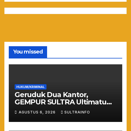
You missed
HUKUM/KRIMINAL
Geruduk Dua Kantor,
GEMPUR SULTRA Ultimatum
Keras: Lahan Puuwatu Siap
AGUSTUS 6, 2026
SULTRAINFO
Diduduki Jika Tak Ada
Kepastian Hukum