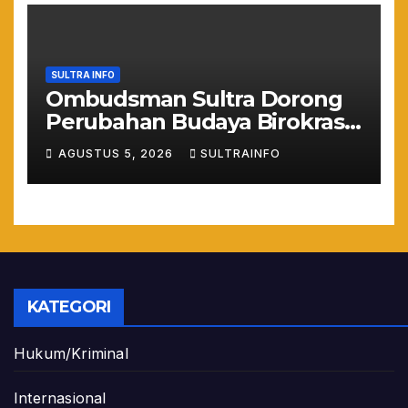
SULTRA INFO
Ombudsman Sultra Dorong
Perubahan Budaya Birokrasi
Lewat Penilaian
AGUSTUS 5, 2026
SULTRAINFO
Maladministrasi 2026
KATEGORI
Hukum/Kriminal
Internasional