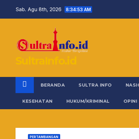
Skip
Sab. Agu 8th, 2026
8:34:54 AM
to
content
SultraInfo.id
BERANDA
SULTRA INFO
NASI
KESEHATAN
HUKUM/KRIMINAL
OPINI
PERTAMBANGAN