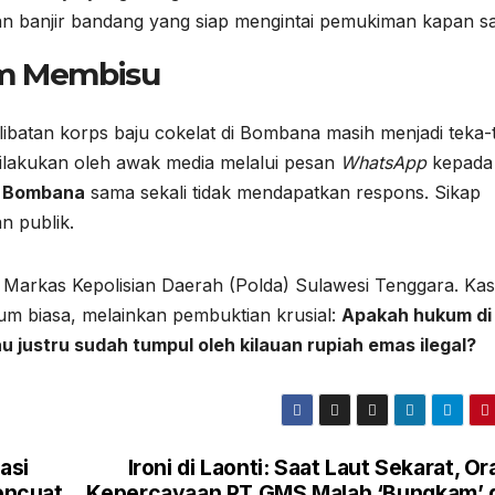
n banjir bandang yang siap mengintai pemukiman kapan sa
rim Membisu
rlibatan korps baju cokelat di Bombana masih menjadi teka-
ilakukan oleh awak media melalui pesan
WhatsApp
kepada
s Bombana
sama sekali tidak mendapatkan respons. Sikap
n publik.
e Markas Kepolisian Daerah (Polda) Sulawesi Tenggara. Ka
m biasa, melainkan pembuktian krusial:
Apakah hukum di
u justru sudah tumpul oleh kilauan rupiah emas ilegal?
asi
Ironi di Laonti: Saat Laut Sekarat, O
encuat
Kepercayaan PT GMS Malah ‘Bungkam’ 