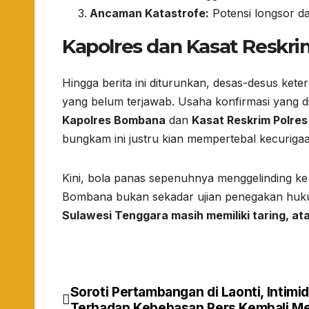
Ancaman Katastrofe:
Potensi longsor da
​Kapolres dan Kasat Resk
​Hingga berita ini diturunkan, desas-desus kete
yang belum terjawab. Usaha konfirmasi yang d
Kapolres Bombana
dan
Kasat Reskrim Polre
bungkam ini justru kian mempertebal kecurigaa
​Kini, bola panas sepenuhnya menggelinding k
Bombana bukan sekadar ujian penegakan huku
Sulawesi Tenggara masih memiliki taring, ata
Soroti Pertambangan di Laonti, Intimid
Navigasi
Terhadap Kebebasan Pers Kembali M