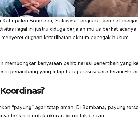
di Kabupaten Bombana, Sulawesi Tenggara, kembali menjad
ivitas ilegal ini justru diduga berjalan mulus berkat adanya
api, menyeret dugaan keterlibatan oknum penegak hukum
ngan membongkar kenyataan pahit: narasi penertiban yang k
sin penambang yang tetap beroperasi secara terang-tera
 Koordinasi’
butuhkan “payung” agar tetap aman. Di Bombana, payung ters
ya fantastis untuk ukuran bisnis tak berizin.