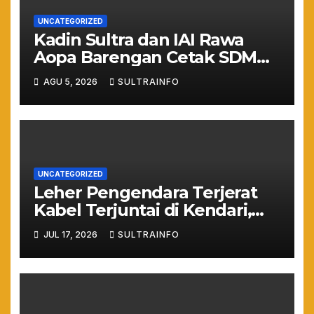
UNCATEGORIZED
Kadin Sultra dan IAI Rawa
Aopa Barengan Cetak SDM
Siap Kerja dan Wirausaha
AGU 5, 2026
SULTRAINFO
Muda
UNCATEGORIZED
Leher Pengendara Terjerat
Kabel Terjuntai di Kendari,
Nyawa Warga Nyaris
JUL 17, 2026
SULTRAINFO
Melayang Akibat Kelalaian
Provider