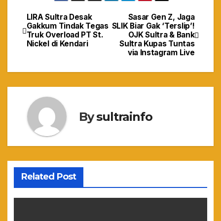
LIRA Sultra Desak
Sasar Gen Z, Jaga
Navigasi
Gakkum Tindak Tegas
SLIK Biar Gak ‘Terslip’!
Truk Overload PT St.
OJK Sultra & Bank
pos
Nickel di Kendari
Sultra Kupas Tuntas
via Instagram Live
By
sultrainfo
Related Post