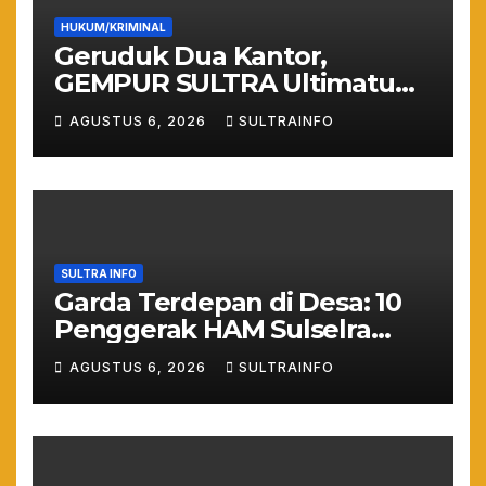
HUKUM/KRIMINAL
Geruduk Dua Kantor,
GEMPUR SULTRA Ultimatum
Keras: Lahan Puuwatu Siap
AGUSTUS 6, 2026
SULTRAINFO
Diduduki Jika Tak Ada
Kepastian Hukum
SULTRA INFO
Garda Terdepan di Desa: 10
Penggerak HAM Sulselra
Resmi Bertugas Mengawal
AGUSTUS 6, 2026
SULTRAINFO
Asta Cita Prabowo