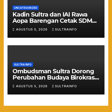
UNCATEGORIZED
Kadin Sultra dan IAI Rawa
Aopa Barengan Cetak SDM
Siap Kerja dan Wirausaha
AGUSTUS 5, 2026
SULTRAINFO
Muda
SULTRA INFO
Ombudsman Sultra Dorong
Perubahan Budaya Birokrasi
Lewat Penilaian
AGUSTUS 5, 2026
SULTRAINFO
Maladministrasi 2026