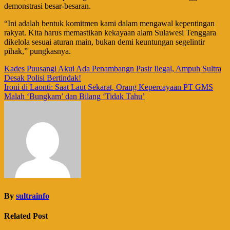
demonstrasi besar-besaran.
​“Ini adalah bentuk komitmen kami dalam mengawal kepentingan
rakyat. Kita harus memastikan kekayaan alam Sulawesi Tenggara
dikelola sesuai aturan main, bukan demi keuntungan segelintir
pihak,” pungkasnya.
Navigasi
Kades Puusangi Akui Ada Penambangn Pasir Ilegal, Ampuh Sultra
Desak Polisi Bertindak!
pos
Ironi di Laonti: Saat Laut Sekarat, Orang Kepercayaan PT GMS
Malah ‘Bungkam’ dan Bilang ‘Tidak Tahu’
By
sultrainfo
Related Post