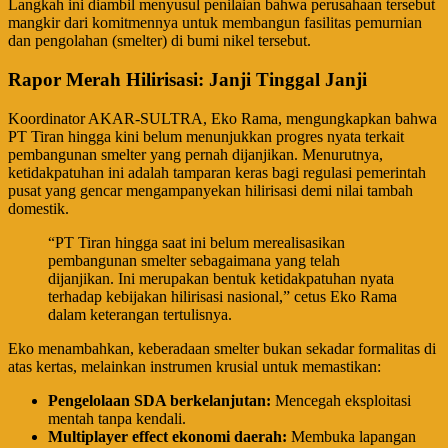
​Langkah ini diambil menyusul penilaian bahwa perusahaan tersebut
mangkir dari komitmennya untuk membangun fasilitas pemurnian
dan pengolahan (smelter) di bumi nikel tersebut.
Rapor Merah Hilirisasi: Janji Tinggal Janji
​Koordinator AKAR-SULTRA, Eko Rama, mengungkapkan bahwa
PT Tiran hingga kini belum menunjukkan progres nyata terkait
pembangunan smelter yang pernah dijanjikan. Menurutnya,
ketidakpatuhan ini adalah tamparan keras bagi regulasi pemerintah
pusat yang gencar mengampanyekan hilirisasi demi nilai tambah
domestik.
​“PT Tiran hingga saat ini belum merealisasikan
pembangunan smelter sebagaimana yang telah
dijanjikan. Ini merupakan bentuk ketidakpatuhan nyata
terhadap kebijakan hilirisasi nasional,” cetus Eko Rama
dalam keterangan tertulisnya.
​Eko menambahkan, keberadaan smelter bukan sekadar formalitas di
atas kertas, melainkan instrumen krusial untuk memastikan:
Pengelolaan SDA berkelanjutan:
Mencegah eksploitasi
mentah tanpa kendali.
Multiplayer effect ekonomi daerah:
Membuka lapangan