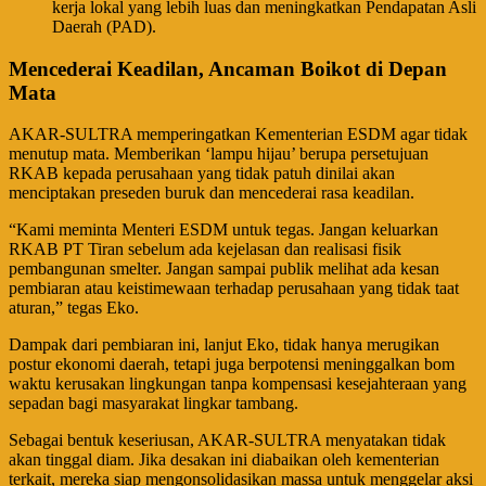
kerja lokal yang lebih luas dan meningkatkan Pendapatan Asli
Daerah (PAD).
Mencederai Keadilan, Ancaman Boikot di Depan
Mata
​AKAR-SULTRA memperingatkan Kementerian ESDM agar tidak
menutup mata. Memberikan ‘lampu hijau’ berupa persetujuan
RKAB kepada perusahaan yang tidak patuh dinilai akan
menciptakan preseden buruk dan mencederai rasa keadilan.
​“Kami meminta Menteri ESDM untuk tegas. Jangan keluarkan
RKAB PT Tiran sebelum ada kejelasan dan realisasi fisik
pembangunan smelter. Jangan sampai publik melihat ada kesan
pembiaran atau keistimewaan terhadap perusahaan yang tidak taat
aturan,” tegas Eko.
​Dampak dari pembiaran ini, lanjut Eko, tidak hanya merugikan
postur ekonomi daerah, tetapi juga berpotensi meninggalkan bom
waktu kerusakan lingkungan tanpa kompensasi kesejahteraan yang
sepadan bagi masyarakat lingkar tambang.
​Sebagai bentuk keseriusan, AKAR-SULTRA menyatakan tidak
akan tinggal diam. Jika desakan ini diabaikan oleh kementerian
terkait, mereka siap mengonsolidasikan massa untuk menggelar aksi