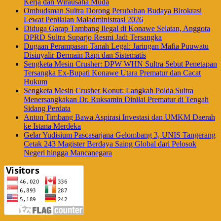
Kerja dan Wirausaha Muda
Ombudsman Sultra Dorong Perubahan Budaya Birokrasi
Lewat Penilaian Maladministrasi 2026
Diduga Garap Tambang Ilegal di Konawe Selatan, Anggota
DPRD Sultra Suparjo Resmi Jadi Tersangka
Dugaan Perampasan Tanah Legal: Jaringan Mafia Puuwatu
Disinyalir Bermain Rapi dan Sistematis
Sengketa Mesin Crusher: DPW WHN Sultra Sebut Penetapan
Tersangka Ex-Bupati Konawe Utara Prematur dan Cacat
Hukum
Sengketa Mesin Crusher Konut: Langkah Polda Sultra
Menersangkakan Dr. Ruksamin Dinilai Prematur di Tengah
Sidang Perdata
Anton Timbang Bawa Aspirasi Investasi dan UMKM Daerah
ke Istana Merdeka
Gelar Yudisium Pascasarjana Gelombang 3, UNIS Tangerang
Cetak 243 Magister Berdaya Saing Global dari Pelosok
Negeri hingga Mancanegara