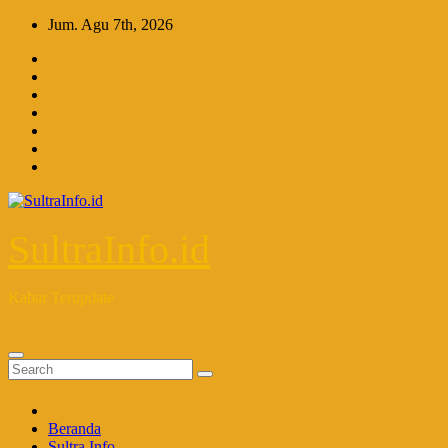
Skip
Jum. Agu 7th, 2026
to
content
SultraInfo.id
Kabar Terupdate
Beranda
Sultra Info