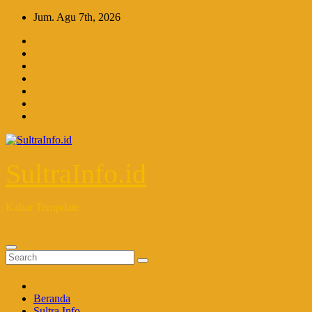
Skip
Jum. Agu 7th, 2026
to
content
SultraInfo.id
Kabar Terupdate
Beranda
Sultra Info