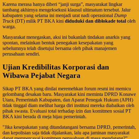
​Karena merasa hanya diberi “janji surga”, masyarakat lingkar
tambang akhirnya mengeksekusi klausul ultimatum tersebut. Jalur
kabupaten yang selama ini menjadi urat nadi operasional
Dump
Truck
(DT) milik PT BKA kini
diduduki dan diblokade total
oleh
warga.
​Masyarakat menegaskan, aksi ini bukanlah tindakan anarkis yang
spontan, melainkan bentuk penegakan kesepakatan yang
sebelumnya telah disetujui bersama oleh pihak manajemen
perusahaan sendiri.
Ujian Kredibilitas Korporasi dan
Wibawa Pejabat Negara
​Sikap PT BKA yang dinilai meremehkan forum resmi ini memicu
gelombang desakan baru. Masyarakat kini meminta DPRD Konawe
Utara, Pemerintah Kabupaten, dan Aparat Penegak Hukum (APH)
tidak tinggal diam melihat harga diri institusi mereka diabaikan oleh
pihak swasta. Evaluasi total terhadap izin dan komitmen sosial PT
BKA kini berada di meja hijau pemerintah.
​”Jika kesepakatan yang ditandatangani bersama DPRD, pemerintah,
dan kepolisian saja tidak dijalankan, lalu apa jaminan masyarakat
dapat mempercayai komitmen perusahaan di masa mendatang?”