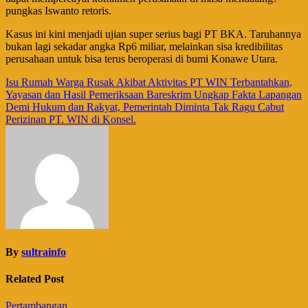
pungkas Iswanto retoris.
​Kasus ini kini menjadi ujian super serius bagi PT BKA. Taruhannya
bukan lagi sekadar angka Rp6 miliar, melainkan sisa kredibilitas
perusahaan untuk bisa terus beroperasi di bumi Konawe Utara.
Navigasi
Isu Rumah Warga Rusak Akibat Aktivitas PT WIN Terbantahkan,
Yayasan dan Hasil Pemeriksaan Bareskrim Ungkap Fakta Lapangan
pos
Demi Hukum dan Rakyat, Pemerintah Diminta Tak Ragu Cabut
Perizinan PT. WIN di Konsel.
By
sultrainfo
Related Post
Pertambangan