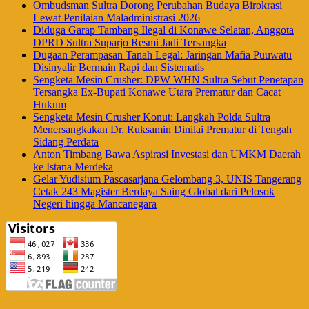
Ombudsman Sultra Dorong Perubahan Budaya Birokrasi
Lewat Penilaian Maladministrasi 2026
Diduga Garap Tambang Ilegal di Konawe Selatan, Anggota
DPRD Sultra Suparjo Resmi Jadi Tersangka
Dugaan Perampasan Tanah Legal: Jaringan Mafia Puuwatu
Disinyalir Bermain Rapi dan Sistematis
Sengketa Mesin Crusher: DPW WHN Sultra Sebut Penetapan
Tersangka Ex-Bupati Konawe Utara Prematur dan Cacat
Hukum
Sengketa Mesin Crusher Konut: Langkah Polda Sultra
Menersangkakan Dr. Ruksamin Dinilai Prematur di Tengah
Sidang Perdata
Anton Timbang Bawa Aspirasi Investasi dan UMKM Daerah
ke Istana Merdeka
Gelar Yudisium Pascasarjana Gelombang 3, UNIS Tangerang
Cetak 243 Magister Berdaya Saing Global dari Pelosok
Negeri hingga Mancanegara