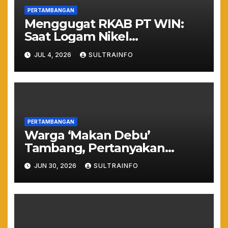
PERTAMBANGAN
Menggugat RKAB PT WIN:
Saat Logam Nikel
Mengancam Nyawa dan
JUL 4, 2026
SULTRAINFO
Ruang Hidup Warga
Torobulu
PERTAMBANGAN
Warga ‘Makan Debu’
Tambang, Pertanyakan
Legalitas Jetty PT GMS di
JUN 30, 2026
SULTRAINFO
Tengah Permukiman