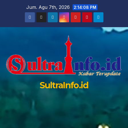
Skip
Jum. Agu 7th, 2026
2:14:10 PM
to
content
SultraInfo.id