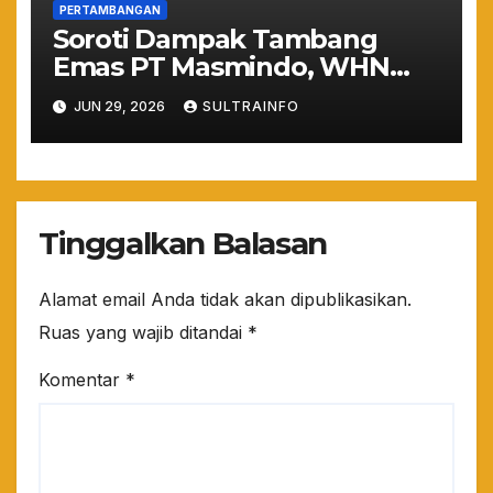
PERTAMBANGAN
​Soroti Dampak Tambang
Emas PT Masmindo, WHN
Bakal Surati Presiden
JUN 29, 2026
SULTRAINFO
Prabowo Terkait Kondisi
Luwu
Tinggalkan Balasan
Alamat email Anda tidak akan dipublikasikan.
Ruas yang wajib ditandai
*
Komentar
*