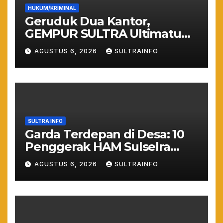
HUKUM/KRIMINAL
Geruduk Dua Kantor,
GEMPUR SULTRA Ultimatum
Keras: Lahan Puuwatu Siap
AGUSTUS 6, 2026
SULTRAINFO
Diduduki Jika Tak Ada
Kepastian Hukum
SULTRA INFO
Garda Terdepan di Desa: 10
Penggerak HAM Sulselra
Resmi Bertugas Mengawal
AGUSTUS 6, 2026
SULTRAINFO
Asta Cita Prabowo