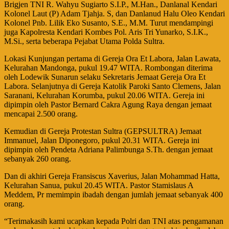
Brigjen TNI R. Wahyu Sugiarto S.I.P., M.Han., Danlanal Kendari
Kolonel Laut (P) Adam Tjahja. S, dan Danlanud Halu Oleo Kendari
Kolonel Pnb. Lilik Eko Susanto, S.E., M.M. Turut mendampingi
juga Kapolresta Kendari Kombes Pol. Aris Tri Yunarko, S.I.K.,
M.Si., serta beberapa Pejabat Utama Polda Sultra.
Lokasi Kunjungan pertama di Gereja Ora Et Labora, Jalan Lawata,
Kelurahan Mandonga, pukul 19.47 WITA. Rombongan diterima
oleh Lodewik Sunarun selaku Sekretaris Jemaat Gereja Ora Et
Labora. Selanjutnya di Gereja Katolik Paroki Santo Clemens, Jalan
Saranani, Kelurahan Korumba, pukul 20.06 WITA. Gereja ini
dipimpin oleh Pastor Bernard Cakra Agung Raya dengan jemaat
mencapai 2.500 orang.
Kemudian di Gereja Protestan Sultra (GEPSULTRA) Jemaat
Immanuel, Jalan Diponegoro, pukul 20.31 WITA. Gereja ini
dipimpin oleh Pendeta Adriana Palimbunga S.Th. dengan jemaat
sebanyak 260 orang.
Dan di akhiri Gereja Fransiscus Xaverius, Jalan Mohammad Hatta,
Kelurahan Sanua, pukul 20.45 WITA. Pastor Stamislaus A
Meddem, Pr memimpin ibadah dengan jumlah jemaat sebanyak 400
orang.
“Terimakasih kami ucapkan kepada Polri dan TNI atas pengamanan