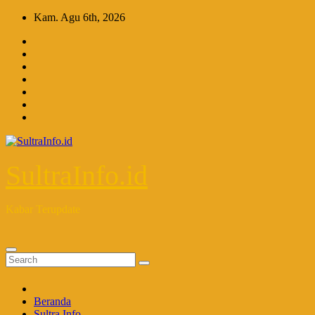
Skip
Kam. Agu 6th, 2026
to
content
SultraInfo.id
Kabar Terupdate
Beranda
Sultra Info