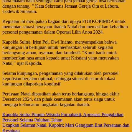
pada malam natal sehingga kami para jemaat gereja bisa beribadah
dengan tenang, ” Kata Sekretaris Jemaat Gereja Ora et Labora,
Lodewik Sunarun.
Kegiatan ini merupakan bagian dari upaya FORKOPIMDA untuk
memantau situasi perayaan Ibadah Natal dan memastikan kehadiran
personel pengamanan dalam Operasi Lilin Anoa 2024.
Kapolda Sultra, Irjen Pol. Dwi Irianto, menyampaikan bahwa
kunjungan ini bertujuan untuk memastikan seluruh kegiatan
berlangsung aman, nyaman, dan kondusif. “Kami hadir untuk
memberikan rasa aman kepada umat Kristiani yang merayakan
Natal,” ujar Kapolda.
Selama kunjungan, pengamanan yang dilakukan oleh personel
kepolisian berjalan optimal, sehingga situasi di seluruh lokasi
kunjungan dilaporkan kondusif.
Perayaan Natal dipastikan akan terus berlangsung hingga akhir
Desember 2024, dan pihak keamanan akan terus siaga untuk
menjaga kelancaran rangkaian kegiatan ibadah.
Navigasi
Kapolda Sultra Pimpin Wisuda Purnabakti, Apresiasi Pengabdian
Personel Selama Puluhan Tahun
pos
Ucapkan Selamat Natal, Kapolri: Mari Genggam Erat Persatuan dan
Kesatuan