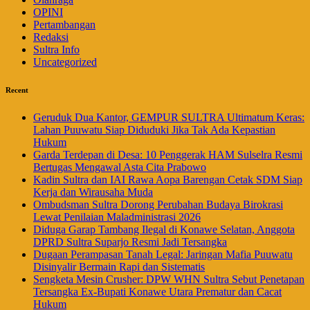
OPINI
Pertambangan
Redaksi
Sultra Info
Uncategorized
Recent
Geruduk Dua Kantor, GEMPUR SULTRA Ultimatum Keras:
Lahan Puuwatu Siap Diduduki Jika Tak Ada Kepastian
Hukum
Garda Terdepan di Desa: 10 Penggerak HAM Sulselra Resmi
Bertugas Mengawal Asta Cita Prabowo
Kadin Sultra dan IAI Rawa Aopa Barengan Cetak SDM Siap
Kerja dan Wirausaha Muda
Ombudsman Sultra Dorong Perubahan Budaya Birokrasi
Lewat Penilaian Maladministrasi 2026
Diduga Garap Tambang Ilegal di Konawe Selatan, Anggota
DPRD Sultra Suparjo Resmi Jadi Tersangka
Dugaan Perampasan Tanah Legal: Jaringan Mafia Puuwatu
Disinyalir Bermain Rapi dan Sistematis
Sengketa Mesin Crusher: DPW WHN Sultra Sebut Penetapan
Tersangka Ex-Bupati Konawe Utara Prematur dan Cacat
Hukum