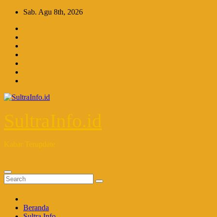
Skip
Sab. Agu 8th, 2026
to
content
SultraInfo.id
Kabar Terupdate
Beranda
Sultra Info