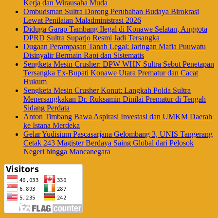
Kerja dan Wirausaha Muda
Ombudsman Sultra Dorong Perubahan Budaya Birokrasi
Lewat Penilaian Maladministrasi 2026
Diduga Garap Tambang Ilegal di Konawe Selatan, Anggota
DPRD Sultra Suparjo Resmi Jadi Tersangka
Dugaan Perampasan Tanah Legal: Jaringan Mafia Puuwatu
Disinyalir Bermain Rapi dan Sistematis
Sengketa Mesin Crusher: DPW WHN Sultra Sebut Penetapan
Tersangka Ex-Bupati Konawe Utara Prematur dan Cacat
Hukum
Sengketa Mesin Crusher Konut: Langkah Polda Sultra
Menersangkakan Dr. Ruksamin Dinilai Prematur di Tengah
Sidang Perdata
Anton Timbang Bawa Aspirasi Investasi dan UMKM Daerah
ke Istana Merdeka
Gelar Yudisium Pascasarjana Gelombang 3, UNIS Tangerang
Cetak 243 Magister Berdaya Saing Global dari Pelosok
Negeri hingga Mancanegara