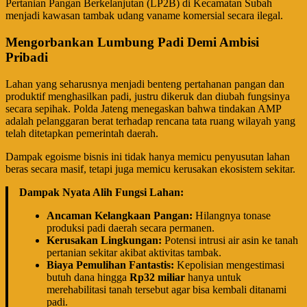
Pertanian Pangan Berkelanjutan (LP2B) di Kecamatan Subah
menjadi kawasan tambak udang vaname komersial secara ilegal.
Mengorbankan Lumbung Padi Demi Ambisi
Pribadi
​Lahan yang seharusnya menjadi benteng pertahanan pangan dan
produktif menghasilkan padi, justru dikeruk dan diubah fungsinya
secara sepihak. Polda Jateng menegaskan bahwa tindakan AMP
adalah pelanggaran berat terhadap rencana tata ruang wilayah yang
telah ditetapkan pemerintah daerah.
​Dampak egoisme bisnis ini tidak hanya memicu penyusutan lahan
beras secara masif, tetapi juga memicu kerusakan ekosistem sekitar.
Dampak Nyata Alih Fungsi Lahan:
Ancaman Kelangkaan Pangan:
Hilangnya tonase
produksi padi daerah secara permanen.
Kerusakan Lingkungan:
Potensi intrusi air asin ke tanah
pertanian sekitar akibat aktivitas tambak.
Biaya Pemulihan Fantastis:
Kepolisian mengestimasi
butuh dana hingga
Rp32 miliar
hanya untuk
merehabilitasi tanah tersebut agar bisa kembali ditanami
padi.