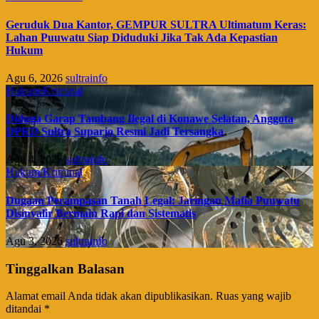
Geruduk Dua Kantor, GEMPUR SULTRA Ultimatum Keras:
Lahan Puuwatu Siap Diduduki Jika Tak Ada Kepastian
Hukum
Agu 6, 2026
sultrainfo
Hukum/Kriminal
Diduga Garap Tambang Ilegal di Konawe Selatan, Anggota
DPRD Sultra Suparjo Resmi Jadi Tersangka
Agu 4, 2026
sultrainfo
Hukum/Kriminal
Dugaan Perampasan Tanah Legal: Jaringan Mafia Puuwatu
Disinyalir Bermain Rapi dan Sistematis
Agu 3, 2026
sultrainfo
Tinggalkan Balasan
Alamat email Anda tidak akan dipublikasikan.
Ruas yang wajib
ditandai
*