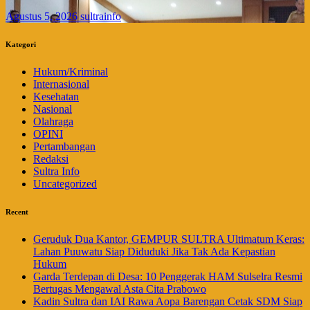
Agustus 5, 2026
sultrainfo
Kategori
Hukum/Kriminal
Internasional
Kesehatan
Nasional
Olahraga
OPINI
Pertambangan
Redaksi
Sultra Info
Uncategorized
Recent
Geruduk Dua Kantor, GEMPUR SULTRA Ultimatum Keras:
Lahan Puuwatu Siap Diduduki Jika Tak Ada Kepastian
Hukum
Garda Terdepan di Desa: 10 Penggerak HAM Sulselra Resmi
Bertugas Mengawal Asta Cita Prabowo
Kadin Sultra dan IAI Rawa Aopa Barengan Cetak SDM Siap