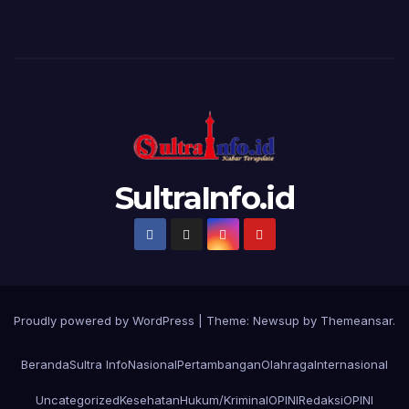
SultraInfo.id
Proudly powered by WordPress
|
Theme:
Newsup
by
Themeansar
.
Beranda
Sultra Info
Nasional
Pertambangan
Olahraga
Internasional
Uncategorized
Kesehatan
Hukum/Kriminal
OPINI
Redaksi
OPINI