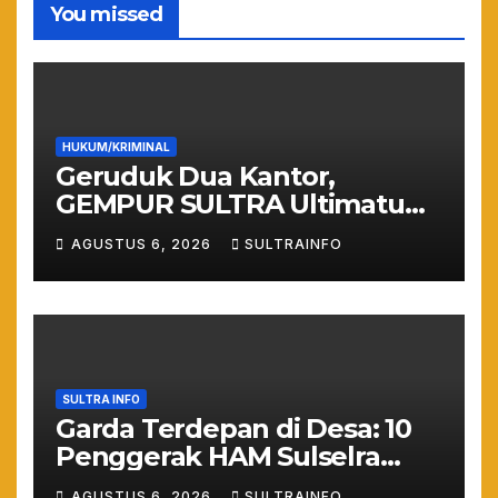
You missed
HUKUM/KRIMINAL
Geruduk Dua Kantor,
GEMPUR SULTRA Ultimatum
Keras: Lahan Puuwatu Siap
AGUSTUS 6, 2026
SULTRAINFO
Diduduki Jika Tak Ada
Kepastian Hukum
SULTRA INFO
Garda Terdepan di Desa: 10
Penggerak HAM Sulselra
Resmi Bertugas Mengawal
AGUSTUS 6, 2026
SULTRAINFO