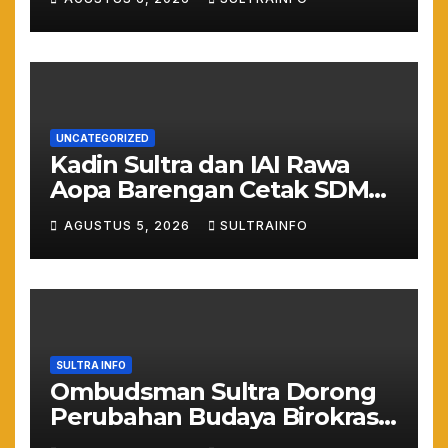
Asta Cita Prabowo
UNCATEGORIZED
Kadin Sultra dan IAI Rawa
Aopa Barengan Cetak SDM
Siap Kerja dan Wirausaha
AGUSTUS 5, 2026
SULTRAINFO
Muda
SULTRA INFO
Ombudsman Sultra Dorong
Perubahan Budaya Birokrasi
Lewat Penilaian