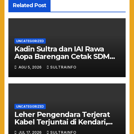
Related Post
UNCATEGORIZED
Kadin Sultra dan IAI Rawa
Aopa Barengan Cetak SDM
Siap Kerja dan Wirausaha
AGU 5, 2026
SULTRAINFO
Muda
UNCATEGORIZED
Leher Pengendara Terjerat
Kabel Terjuntai di Kendari,
Nyawa Warga Nyaris
JUL 17, 2026
SULTRAINFO