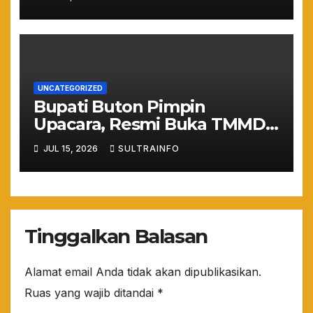
Melayang Akibat Kelalaian
Provider
UNCATEGORIZED
Bupati Buton Pimpin
Upacara, Resmi Buka TMMD
ke-129 TA 2026
JUL 15, 2026
SULTRAINFO
Tinggalkan Balasan
Alamat email Anda tidak akan dipublikasikan.
Ruas yang wajib ditandai
*