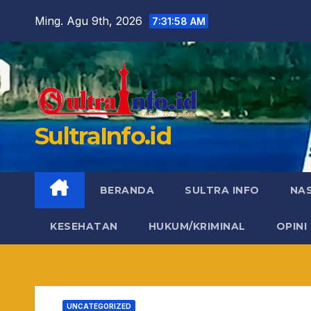
Skip
Ming. Agu 9th, 2026
7:31:58 AM
to
content
SultraInfo.id
BERANDA
SULTRA INFO
NA
KESEHATAN
HUKUM/KRIMINAL
OPINI
UNCATEGORIZED