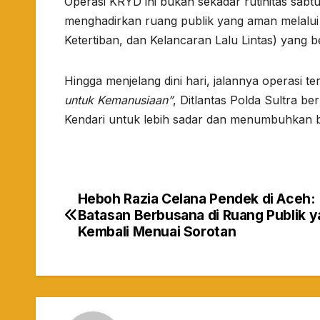
​Operasi KRYD ini bukan sekadar rutinitas sabt
menghadirkan ruang publik yang aman melalu
Ketertiban, dan Kelancaran Lalu Lintas) yang b
​Hingga menjelang dini hari, jalannya operasi t
untuk Kemanusiaan”
, Ditlantas Polda Sultra b
Kendari untuk lebih sadar dan menumbuhkan bu
Heboh Razia Celana Pendek di Aceh:
Navigasi
Batasan Berbusana di Ruang Publik 
pos
Kembali Menuai Sorotan