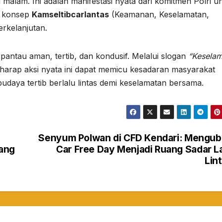
u malam. Ini adalah manifestasi nyata dari komitmen Polri u
i konsep
Kamseltibcarlantas
(Keamanan, Keselamatan,
erkelanjutan.
erpantau aman, tertib, dan kondusif. Melalui slogan
“Keselam
erharap aksi nyata ini dapat memicu kesadaran masyarakat
daya tertib berlalu lintas demi keselamatan bersama.
Senyum Polwan di CFD Kendari: Mengu
yang
Car Free Day Menjadi Ruang Sadar L
Lin