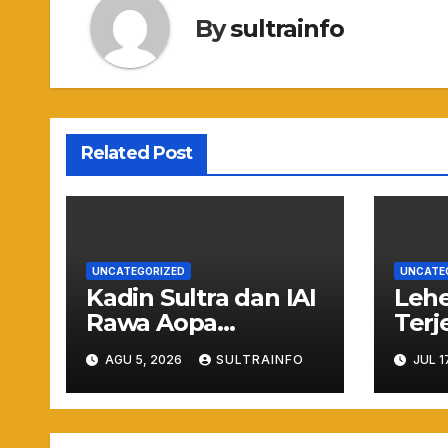
By
sultrainfo
Related Post
UNCATEGORIZED
UNCATE
Kadin Sultra dan IAI
Leh
Rawa Aopa
Terj
Barengan Cetak
Terj
AGU 5, 2026
SULTRAINFO
JUL 1
SDM Siap Kerja dan
Nya
Wirausaha Muda
Nyar
Akib
Prov