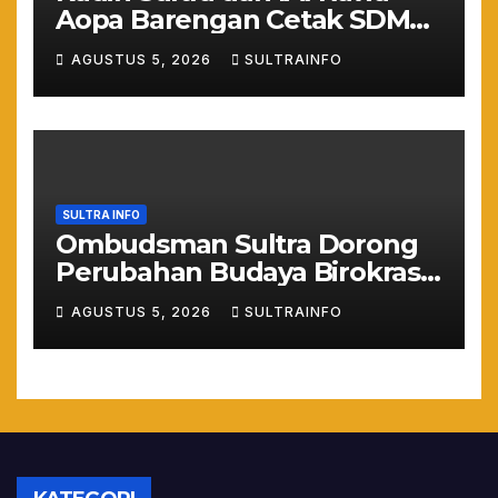
Aopa Barengan Cetak SDM
Siap Kerja dan Wirausaha
AGUSTUS 5, 2026
SULTRAINFO
Muda
SULTRA INFO
Ombudsman Sultra Dorong
Perubahan Budaya Birokrasi
Lewat Penilaian
AGUSTUS 5, 2026
SULTRAINFO
Maladministrasi 2026