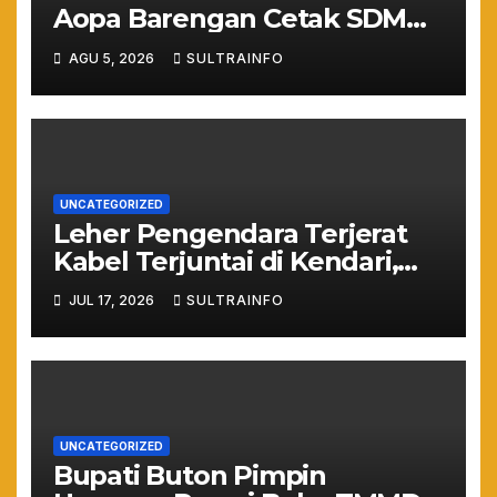
Aopa Barengan Cetak SDM
Siap Kerja dan Wirausaha
AGU 5, 2026
SULTRAINFO
Muda
UNCATEGORIZED
Leher Pengendara Terjerat
Kabel Terjuntai di Kendari,
Nyawa Warga Nyaris
JUL 17, 2026
SULTRAINFO
Melayang Akibat Kelalaian
Provider
UNCATEGORIZED
Bupati Buton Pimpin