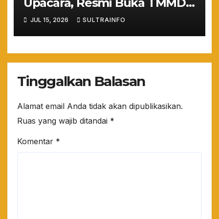
Upacara, Resmi Buka TMMD
ke-129 TA 2026
JUL 15, 2026
SULTRAINFO
Tinggalkan Balasan
Alamat email Anda tidak akan dipublikasikan.
Ruas yang wajib ditandai
*
Komentar
*