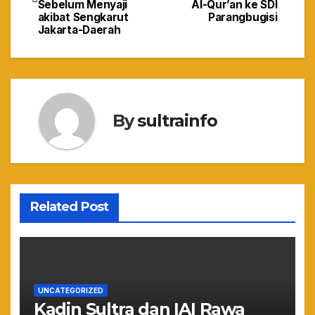
pos
Sebelum Menyaji
Al-Qur’an ke SDI
akibat Sengkarut
Parangbugisi
Jakarta-Daerah
By
sultrainfo
Related Post
UNCATEGORIZED
Kadin Sultra dan IAI Rawa