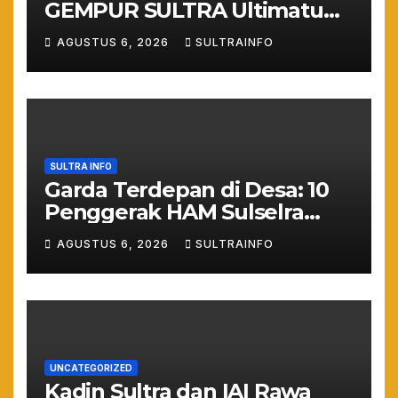
GEMPUR SULTRA Ultimatum
Keras: Lahan Puuwatu Siap
AGUSTUS 6, 2026
SULTRAINFO
Diduduki Jika Tak Ada
Kepastian Hukum
SULTRA INFO
Garda Terdepan di Desa: 10
Penggerak HAM Sulselra
Resmi Bertugas Mengawal
AGUSTUS 6, 2026
SULTRAINFO
Asta Cita Prabowo
UNCATEGORIZED
Kadin Sultra dan IAI Rawa