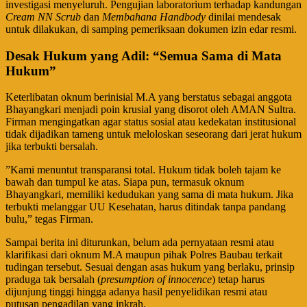
investigasi menyeluruh. Pengujian laboratorium terhadap kandungan
Cream NN Scrub
dan
Membahana Handbody
dinilai mendesak
untuk dilakukan, di samping pemeriksaan dokumen izin edar resmi.
Desak Hukum yang Adil: “Semua Sama di Mata
Hukum”
​Keterlibatan oknum berinisial M.A yang berstatus sebagai anggota
Bhayangkari menjadi poin krusial yang disorot oleh AMAN Sultra.
Firman mengingatkan agar status sosial atau kedekatan institusional
tidak dijadikan tameng untuk meloloskan seseorang dari jerat hukum
jika terbukti bersalah.
​”Kami menuntut transparansi total. Hukum tidak boleh tajam ke
bawah dan tumpul ke atas. Siapa pun, termasuk oknum
Bhayangkari, memiliki kedudukan yang sama di mata hukum. Jika
terbukti melanggar UU Kesehatan, harus ditindak tanpa pandang
bulu,” tegas Firman.
​Sampai berita ini diturunkan, belum ada pernyataan resmi atau
klarifikasi dari oknum M.A maupun pihak Polres Baubau terkait
tudingan tersebut. Sesuai dengan asas hukum yang berlaku, prinsip
praduga tak bersalah (
presumption of innocence
) tetap harus
dijunjung tinggi hingga adanya hasil penyelidikan resmi atau
putusan pengadilan yang inkrah.