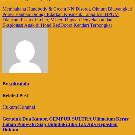
Navigasi
Membahana Handbody & Cream NN Disorot, Oknum Bhayangkari
Polres Baubau Diduga Edarkan Kosmetik Tanpa Izin BPOM
pos
Diancam Pisau di Leher, Misteri Dugaan Penyekapan dan
Eksploitasi Anak di Hotel RedDoorz Kendari Terbongkar
By
sultrainfo
Related Post
Hukum/Kriminal
Geruduk Dua Kantor, GEMPUR SULTRA Ultimatum Keras:
Lahan Puuwatu Siap Diduduki Jika Tak Ada Kepastian
Hukum