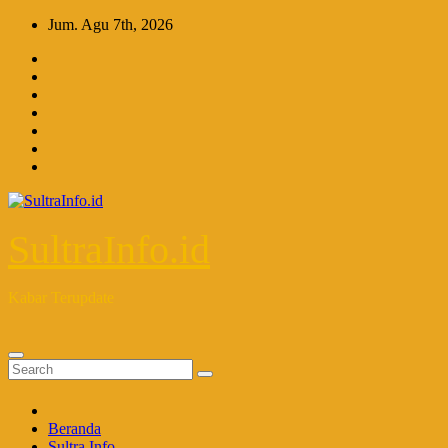
Skip
Jum. Agu 7th, 2026
to
content
SultraInfo.id
Kabar Terupdate
Beranda
Sultra Info