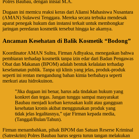
Polres Baubau, dengan inisial M.A.
​Dugaan ini memicu reaksi keras dari Aliansi Mahasiswa Nusantara
(AMAN) Sulawesi Tenggara. Mereka secara terbuka mendesak
aparat penegak hukum dan instansi terkait untuk membongkar
jaringan peredaran kosmetik tersebut hingga ke akarnya.
Ancaman Kesehatan di Balik Kosmetik “Bodong”
​Koordinator AMAN Sultra, Firman Adhyaksa, menegaskan bahwa
pembiaran terhadap kosmetik tanpa izin edar dari Badan Pengawas
Obat dan Makanan (BPOM) adalah bentuk kelalaian terhadap
keselamatan publik. Tanpa uji klinis yang jelas, produk-produk
seperti ini rentan mengandung bahan kimia berbahaya seperti
merkuri atau hidrokuinon.
​”Jika dugaan ini benar, harus ada tindakan hukum yang
konkret dan tegas. Jangan tunggu sampai masyarakat
Baubau menjadi korban kerusakan kulit atau gangguan
kesehatan kronis akibat menggunakan produk yang
tidak jelas legalitasnya,” ujar Firman kepada media,
(Tanggal/Bulan/Tahun).
​Firman menambahkan, pihak BPOM dan Satuan Reserse Kriminal
(Satreskrim) Polres Baubau harus segera turun tangan melakukan