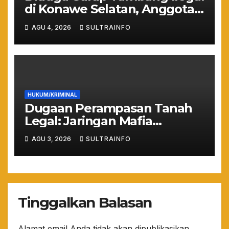
di Konawe Selatan, Anggota
DPRD Sultra Suparjo Resmi
AGU 4, 2026
SULTRAINFO
Jadi Tersangka
HUKUM/KRIMINAL
Dugaan Perampasan Tanah
Legal: Jaringan Mafia
Puuwatu Disinyalir Bermain
AGU 3, 2026
SULTRAINFO
Rapi dan Sistematis
Tinggalkan Balasan
Alamat email Anda tidak akan dipublikasikan.