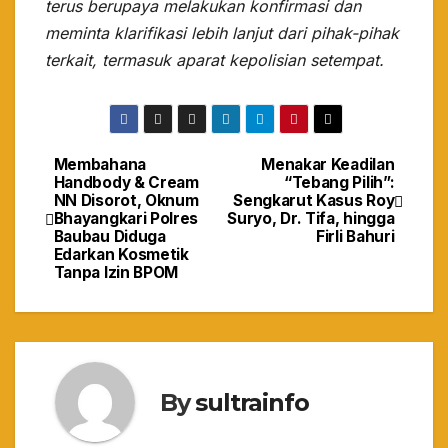
terus berupaya melakukan konfirmasi dan
meminta klarifikasi lebih lanjut dari pihak-pihak
terkait, termasuk aparat kepolisian setempat.
Membahana
Menakar Keadilan
Navigasi
Handbody & Cream
“Tebang Pilih”:
NN Disorot, Oknum
Sengkarut Kasus Roy
pos
Bhayangkari Polres
Suryo, Dr. Tifa, hingga
Baubau Diduga
Firli Bahuri
Edarkan Kosmetik
Tanpa Izin BPOM
By
sultrainfo