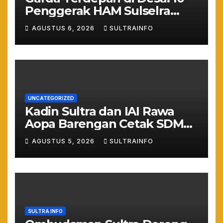
Penggerak HAM Sulselra
Resmi Bertugas Mengawal
AGUSTUS 6, 2026
SULTRAINFO
Asta Cita Prabowo
UNCATEGORIZED
Kadin Sultra dan IAI Rawa
Aopa Barengan Cetak SDM
Siap Kerja dan Wirausaha
AGUSTUS 5, 2026
SULTRAINFO
Muda
SULTRA INFO