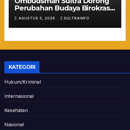
Ombudsman Sultra Dorong
Perubahan Budaya Birokrasi
Lewat Penilaian
AGUSTUS 5, 2026
SULTRAINFO
Maladministrasi 2026
KATEGORI
Hukum/Kriminal
Internasional
Kesehatan
Nasional