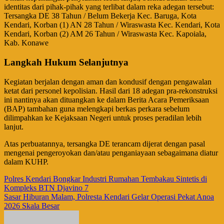
identitas dari pihak-pihak yang terlibat dalam reka adegan tersebut:
Tersangka DE 38 Tahun / Belum Bekerja Kec. Baruga, Kota
Kendari, Korban (1) AN 28 Tahun / Wiraswasta Kec. Kendari, Kota
Kendari, Korban (2) AM 26 Tahun / Wiraswasta Kec. Kapoiala,
Kab. Konawe
Langkah Hukum Selanjutnya
​Kegiatan berjalan dengan aman dan kondusif dengan pengawalan
ketat dari personel kepolisian. Hasil dari 18 adegan pra-rekonstruksi
ini nantinya akan dituangkan ke dalam Berita Acara Pemeriksaan
(BAP) tambahan guna melengkapi berkas perkara sebelum
dilimpahkan ke Kejaksaan Negeri untuk proses peradilan lebih
lanjut.
​Atas perbuatannya, tersangka DE terancam dijerat dengan pasal
mengenai pengeroyokan dan/atau penganiayaan sebagaimana diatur
dalam KUHP.
Navigasi
Polres Kendari Bongkar Industri Rumahan Tembakau Sintetis di
Kompleks BTN Djavino 7
pos
Sasar Hiburan Malam, Polresta Kendari Gelar Operasi Pekat Anoa
2026 Skala Besar