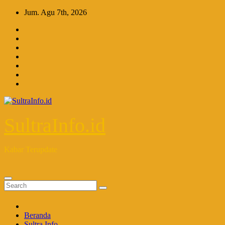
Skip
Jum. Agu 7th, 2026
to
content
SultraInfo.id
Kabar Terupdate
Beranda
Sultra Info