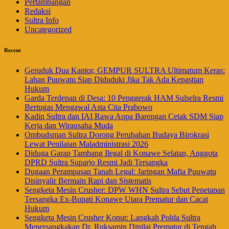
Pertambangan
Redaksi
Sultra Info
Uncategorized
Recent
Geruduk Dua Kantor, GEMPUR SULTRA Ultimatum Keras:
Lahan Puuwatu Siap Diduduki Jika Tak Ada Kepastian
Hukum
Garda Terdepan di Desa: 10 Penggerak HAM Sulselra Resmi
Bertugas Mengawal Asta Cita Prabowo
Kadin Sultra dan IAI Rawa Aopa Barengan Cetak SDM Siap
Kerja dan Wirausaha Muda
Ombudsman Sultra Dorong Perubahan Budaya Birokrasi
Lewat Penilaian Maladministrasi 2026
Diduga Garap Tambang Ilegal di Konawe Selatan, Anggota
DPRD Sultra Suparjo Resmi Jadi Tersangka
Dugaan Perampasan Tanah Legal: Jaringan Mafia Puuwatu
Disinyalir Bermain Rapi dan Sistematis
Sengketa Mesin Crusher: DPW WHN Sultra Sebut Penetapan
Tersangka Ex-Bupati Konawe Utara Prematur dan Cacat
Hukum
Sengketa Mesin Crusher Konut: Langkah Polda Sultra
Menersangkakan Dr. Ruksamin Dinilai Prematur di Tengah