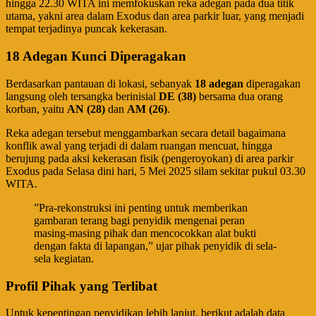
hingga 22.30 WITA ini memfokuskan reka adegan pada dua titik
utama, yakni area dalam Exodus dan area parkir luar, yang menjadi
tempat terjadinya puncak kekerasan.
18 Adegan Kunci Diperagakan
​Berdasarkan pantauan di lokasi, sebanyak
18 adegan
diperagakan
langsung oleh tersangka berinisial
DE (38)
bersama dua orang
korban, yaitu
AN (28)
dan
AM (26)
.
​Reka adegan tersebut menggambarkan secara detail bagaimana
konflik awal yang terjadi di dalam ruangan mencuat, hingga
berujung pada aksi kekerasan fisik (pengeroyokan) di area parkir
Exodus pada Selasa dini hari, 5 Mei 2025 silam sekitar pukul 03.30
WITA.
​”Pra-rekonstruksi ini penting untuk memberikan
gambaran terang bagi penyidik mengenai peran
masing-masing pihak dan mencocokkan alat bukti
dengan fakta di lapangan,” ujar pihak penyidik di sela-
sela kegiatan.
Profil Pihak yang Terlibat
​Untuk kepentingan penyidikan lebih lanjut, berikut adalah data