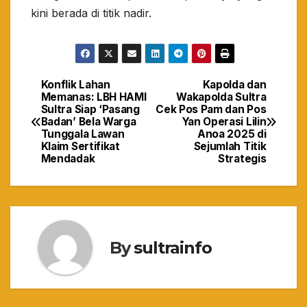
kini berada di titik nadir.
Konflik Lahan
Kapolda dan
Navigasi
Memanas: LBH HAMI
Wakapolda Sultra
Sultra Siap ‘Pasang
Cek Pos Pam dan Pos
pos
Badan’ Bela Warga
Yan Operasi Lilin
Tunggala Lawan
Anoa 2025 di
Klaim Sertifikat
Sejumlah Titik
Mendadak
Strategis
By
sultrainfo