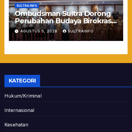
SULTRA INFO
Ombudsman Sultra Dorong
Perubahan Budaya Birokrasi
Lewat Penilaian
AGUSTUS 5, 2026
SULTRAINFO
Maladministrasi 2026
KATEGORI
Hukum/Kriminal
Internasional
Kesehatan