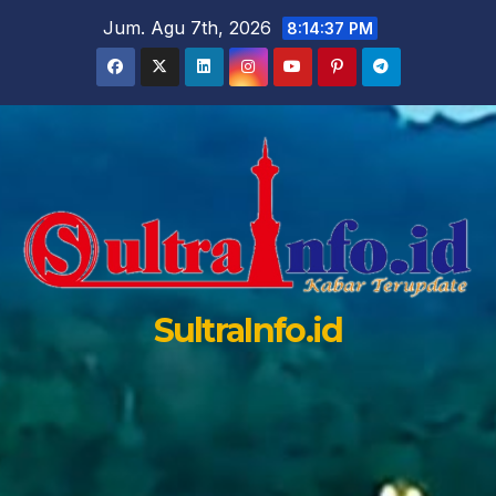
Skip
Jum. Agu 7th, 2026
8:14:38 PM
to
content
SultraInfo.id