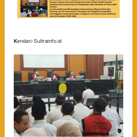
K
endari-Sultrainfo.id