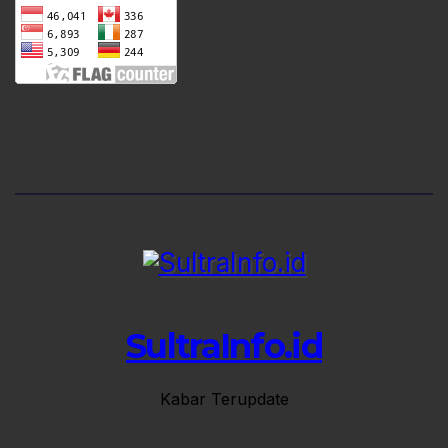
SultraInfo.id
Kabar Terupdate