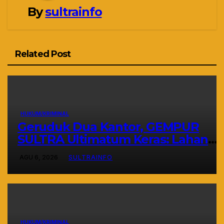
By
sultrainfo
Related Post
HUKUM/KRIMINAL
Geruduk Dua Kantor, GEMPUR
SULTRA Ultimatum Keras: Lahan
Puuwatu Siap Diduduki Jika Tak
AGU 6, 2026
SULTRAINFO
Ada Kepastian Hukum
HUKUM/KRIMINAL