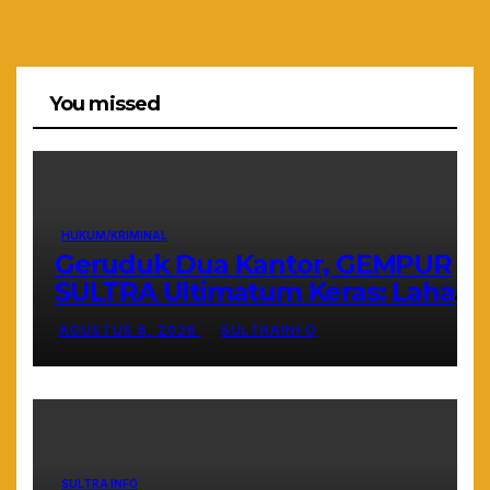
You missed
HUKUM/KRIMINAL
Geruduk Dua Kantor, GEMPUR
SULTRA Ultimatum Keras: Lahan
Puuwatu Siap Diduduki Jika Tak
AGUSTUS 6, 2026
SULTRAINFO
Ada Kepastian Hukum
SULTRA INFO