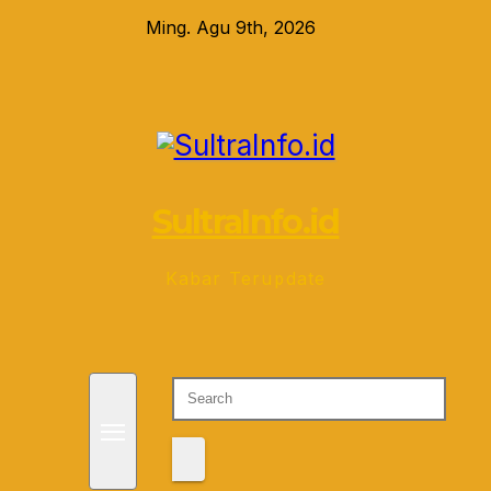
Skip
Ming. Agu 9th, 2026
to
content
SultraInfo.id
Kabar Terupdate