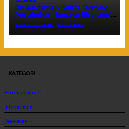
Ombudsman Sultra Dorong
Perubahan Budaya Birokrasi
Lewat Penilaian Maladministrasi
AGUSTUS 5, 2026
SULTRAINFO
2026
KATEGORI
Hukum/Kriminal
Internasional
Kesehatan