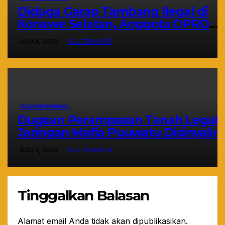
Diduga Garap Tambang Ilegal di
Konawe Selatan, Anggota DPRD
Sultra Suparjo Resmi Jadi
AGU 4, 2026
SULTRAINFO
Tersangka
HUKUM/KRIMINAL
Dugaan Perampasan Tanah Legal:
Jaringan Mafia Puuwatu Disinyalir
Bermain Rapi dan Sistematis
AGU 3, 2026
SULTRAINFO
Tinggalkan Balasan
Alamat email Anda tidak akan dipublikasikan.