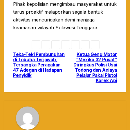
Pihak kepolisian mengimbau masyarakat untuk
terus proaktif melaporkan segala bentuk
aktivitas mencurigakan demi menjaga
keamanan wilayah Sulawesi Tenggara.
Teka-Teki Pembunuhan
Ketua Geng Motor
Navigasi
di Tobuha Terjawab,
“Mexiko 32 Pusat”
Tersangka Peragakan
Diringkus Polisi Usai
pos
47 Adegan di Hadapan
Todong dan Aniaya
Penyidik
Pelajar Pakai Pistol
Korek Api