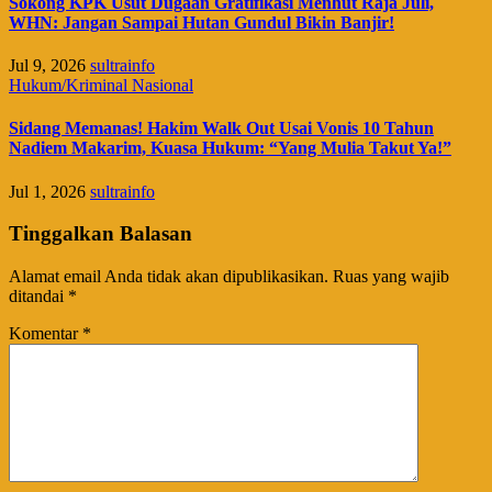
Sokong KPK Usut Dugaan Gratifikasi Menhut Raja Juli,
WHN: Jangan Sampai Hutan Gundul Bikin Banjir!
Jul 9, 2026
sultrainfo
Hukum/Kriminal
Nasional
Sidang Memanas! Hakim Walk Out Usai Vonis 10 Tahun
Nadiem Makarim, Kuasa Hukum: “Yang Mulia Takut Ya!”
Jul 1, 2026
sultrainfo
Tinggalkan Balasan
Alamat email Anda tidak akan dipublikasikan.
Ruas yang wajib
ditandai
*
Komentar
*