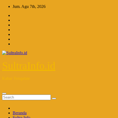
Skip
Jum. Agu 7th, 2026
to
content
SultraInfo.id
Kabar Terupdate
Beranda
Sultra Info