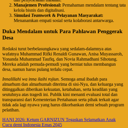
Manajemen Profesional:
Pemahaman mendalam tentang tata
kelola bisnis dan digitalisasi.
Simulasi
Teamwork
& Pelayanan Masyarakat:
Menanamkan empati sosial serta kolaborasi antarwarga.
Duka Mendalam untuk Para Pahlawan Penggerak
Desa
​Redaksi turut berbelasungkawa yang sedalam-dalamnya atas
wafatnya Muhammad Rifki Renaldi Gunawan, Anisa Muyassaroh,
Yonanda Muhammad Taufiq, dan Novia Rahmadhani Sihotang.
Mereka adalah pemuda-pemudi yang berniat tulus membangun
desa, namun harus pulang terlalu cepat.
Innalillahi wa inna ilaihi rojiun.
Semoga amal ibadah para
almarhum dan almarhumah diterima di sisi-Nya, dan keluarga yang
ditinggalkan diberikan kekuatan, ketabahan, serta keadilan yang
seutuhnya atas tragedi ini. Publik kini menanti evaluasi total dan
transparansi dari Kementerian Pertahanan serta pihak terkait agar
tidak ada lagi nyawa yang harus dikorbankan demi sebuah program
pelatihan.
Navigasi
HANI 2026: Ketum GARNIZUN Tegaskan Selamatkan Anak
Cucu demi Indonesia Emas 2045