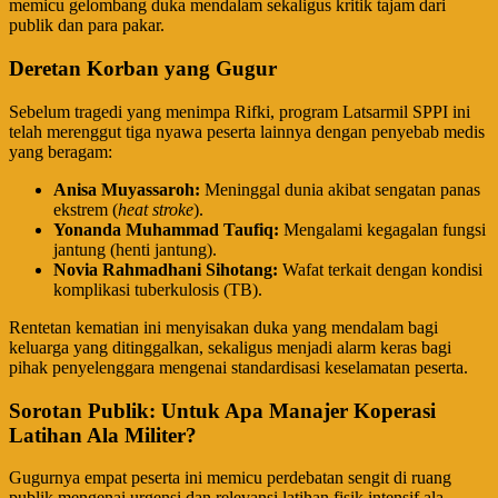
memicu gelombang duka mendalam sekaligus kritik tajam dari
publik dan para pakar.
Deretan Korban yang Gugur
​Sebelum tragedi yang menimpa Rifki, program Latsarmil SPPI ini
telah merenggut tiga nyawa peserta lainnya dengan penyebab medis
yang beragam:
Anisa Muyassaroh:
Meninggal dunia akibat sengatan panas
ekstrem (
heat stroke
).
Yonanda Muhammad Taufiq:
Mengalami kegagalan fungsi
jantung (henti jantung).
Novia Rahmadhani Sihotang:
Wafat terkait dengan kondisi
komplikasi tuberkulosis (TB).
​Rentetan kematian ini menyisakan duka yang mendalam bagi
keluarga yang ditinggalkan, sekaligus menjadi alarm keras bagi
pihak penyelenggara mengenai standardisasi keselamatan peserta.
Sorotan Publik: Untuk Apa Manajer Koperasi
Latihan Ala Militer?
​Gugurnya empat peserta ini memicu perdebatan sengit di ruang
publik mengenai urgensi dan relevansi latihan fisik intensif ala