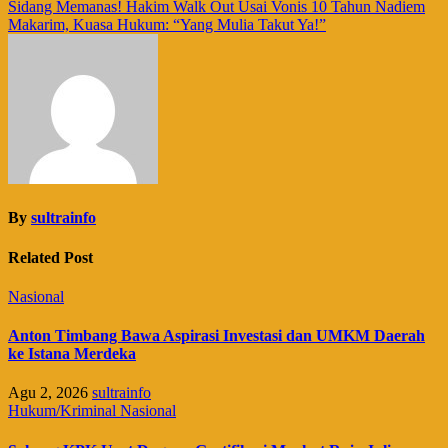
pos
Sidang Memanas! Hakim Walk Out Usai Vonis 10 Tahun Nadiem
Makarim, Kuasa Hukum: “Yang Mulia Takut Ya!”
By
sultrainfo
Related Post
Nasional
Anton Timbang Bawa Aspirasi Investasi dan UMKM Daerah
ke Istana Merdeka
Agu 2, 2026
sultrainfo
Hukum/Kriminal
Nasional