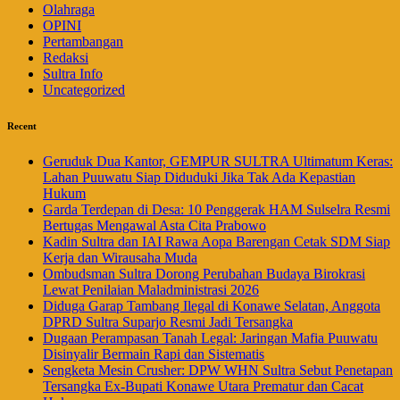
Olahraga
OPINI
Pertambangan
Redaksi
Sultra Info
Uncategorized
Recent
Geruduk Dua Kantor, GEMPUR SULTRA Ultimatum Keras:
Lahan Puuwatu Siap Diduduki Jika Tak Ada Kepastian
Hukum
Garda Terdepan di Desa: 10 Penggerak HAM Sulselra Resmi
Bertugas Mengawal Asta Cita Prabowo
Kadin Sultra dan IAI Rawa Aopa Barengan Cetak SDM Siap
Kerja dan Wirausaha Muda
Ombudsman Sultra Dorong Perubahan Budaya Birokrasi
Lewat Penilaian Maladministrasi 2026
Diduga Garap Tambang Ilegal di Konawe Selatan, Anggota
DPRD Sultra Suparjo Resmi Jadi Tersangka
Dugaan Perampasan Tanah Legal: Jaringan Mafia Puuwatu
Disinyalir Bermain Rapi dan Sistematis
Sengketa Mesin Crusher: DPW WHN Sultra Sebut Penetapan
Tersangka Ex-Bupati Konawe Utara Prematur dan Cacat