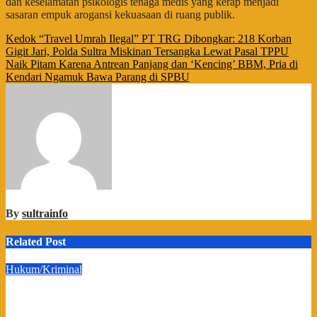
dan keselamatan psikologis tenaga medis yang kerap menjadi
sasaran empuk arogansi kekuasaan di ruang publik.
Navigasi
Kedok “Travel Umrah Ilegal” PT TRG Dibongkar: 218 Korban
Gigit Jari, Polda Sultra Miskinan Tersangka Lewat Pasal TPPU
pos
Naik Pitam Karena Antrean Panjang dan ‘Kencing’ BBM, Pria di
Kendari Ngamuk Bawa Parang di SPBU
By
sultrainfo
Related Post
Hukum/Kriminal
Geruduk Dua Kantor, GEMPUR SULTRA Ultimatum Keras:
Lahan Puuwatu Siap Diduduki Jika Tak Ada Kepastian