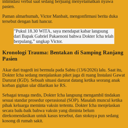
intimidasi verbal saat sedang berjuang menyelamatkan nyawa
pasien.
​Paman almarhumah, Victor Manbait, mengonfirmasi berita duka
tersebut dengan hati hancur.
​”Pukul 18.30 WITA, saya mendapat kabar langsung
dari Bapak Gabriel Pakaenoni bahwa Dokter Icha telah
berpulang,” ungkap Victor.
Kronologi Trauma: Bentakan di Samping Ranjang
Pasien
​Akar dari tragedi ini bermula pada Sabtu (13/6/2026) lalu. Saat itu,
Dokter Icha sedang menjalankan piket jaga di ruang Instalasi Gawat
Darurat (IGD). Sebuah situasi darurat datang ketika seorang anak
korban gigitan ular dilarikan ke RS.
​Sebagai tenaga medis, Dokter Icha langsung mengambil tindakan
sesuai standar prosedur operasional (SOP). Masalah muncul ketika
pihak keluarga meminta vaksin tertentu. Dokter Icha menjelaskan
secara baik-baik bahwa vaksin yang diminta belum
direkomendasikan untuk kasus tersebut, dan stoknya pun sedang
kosong di rumah sakit.