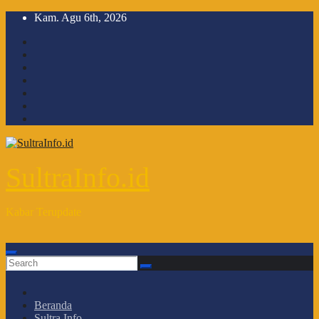
Skip
Kam. Agu 6th, 2026
to
content
SultraInfo.id
Kabar Terupdate
Beranda
Sultra Info