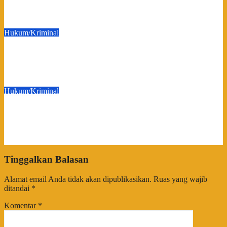
Hukum
Agu 6, 2026
sultrainfo
Hukum/Kriminal
Diduga Garap Tambang Ilegal di Konawe Selatan, Anggota
DPRD Sultra Suparjo Resmi Jadi Tersangka
Agu 4, 2026
sultrainfo
Hukum/Kriminal
Dugaan Perampasan Tanah Legal: Jaringan Mafia Puuwatu
Disinyalir Bermain Rapi dan Sistematis
Agu 3, 2026
sultrainfo
Tinggalkan Balasan
Alamat email Anda tidak akan dipublikasikan.
Ruas yang wajib
ditandai
*
Komentar
*