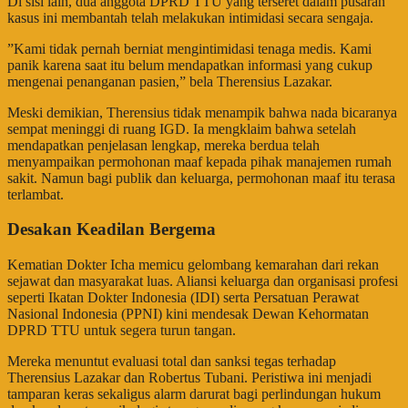
​Di sisi lain, dua anggota DPRD TTU yang terseret dalam pusaran
kasus ini membantah telah melakukan intimidasi secara sengaja.
​”Kami tidak pernah berniat mengintimidasi tenaga medis. Kami
panik karena saat itu belum mendapatkan informasi yang cukup
mengenai penanganan pasien,” bela Therensius Lazakar.
​Meski demikian, Therensius tidak menampik bahwa nada bicaranya
sempat meninggi di ruang IGD. Ia mengklaim bahwa setelah
mendapatkan penjelasan lengkap, mereka berdua telah
menyampaikan permohonan maaf kepada pihak manajemen rumah
sakit. Namun bagi publik dan keluarga, permohonan maaf itu terasa
terlambat.
Desakan Keadilan Bergema
​Kematian Dokter Icha memicu gelombang kemarahan dari rekan
sejawat dan masyarakat luas. Aliansi keluarga dan organisasi profesi
seperti Ikatan Dokter Indonesia (IDI) serta Persatuan Perawat
Nasional Indonesia (PPNI) kini mendesak Dewan Kehormatan
DPRD TTU untuk segera turun tangan.
​Mereka menuntut evaluasi total dan sanksi tegas terhadap
Therensius Lazakar dan Robertus Tubani. Peristiwa ini menjadi
tamparan keras sekaligus alarm darurat bagi perlindungan hukum