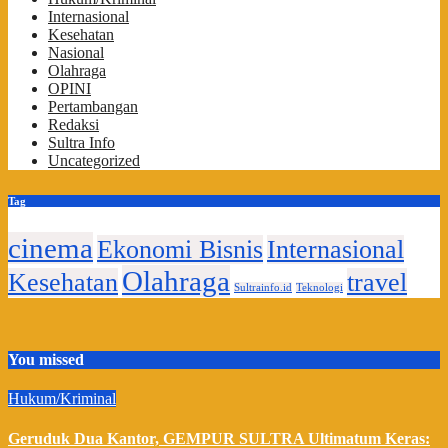
Internasional
Kesehatan
Nasional
Olahraga
OPINI
Pertambangan
Redaksi
Sultra Info
Uncategorized
Tag
cinema
Ekonomi Bisnis
Internasional
Olahraga
Kesehatan
travel
Sultrainfo.id
Teknologi
You missed
Hukum/Kriminal
Geruduk Dua Kantor, GEMPUR SULTRA Ultimatum Keras: