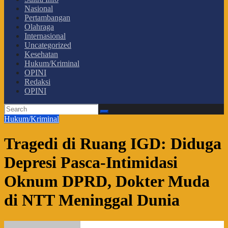
Nasional
Pertambangan
Olahraga
Internasional
Uncategorized
Kesehatan
Hukum/Kriminal
OPINI
Redaksi
OPINI
Hukum/Kriminal
Tragedi di Ruang IGD: Diduga
Depresi Pasca-Intimidasi
Oknum DPRD, Dokter Muda
di NTT Meninggal Dunia