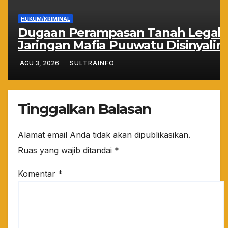
HUKUM/KRIMINAL
Dugaan Perampasan Tanah Legal:
Jaringan Mafia Puuwatu Disinyalir
Bermain Rapi dan Sistematis
AGU 3, 2026
SULTRAINFO
Tinggalkan Balasan
Alamat email Anda tidak akan dipublikasikan.
Ruas yang wajib ditandai
*
Komentar
*