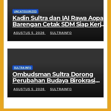
UNCATEGORIZED
Kadin Sultra dan IAI Rawa Aopa
Barengan Cetak SDM Siap Kerja
dan Wirausaha Muda
AGUSTUS 5, 2026
SULTRAINFO
SULTRA INFO
Ombudsman Sultra Dorong
Perubahan Budaya Birokrasi
Lewat Penilaian Maladministrasi
AGUSTUS 5, 2026
SULTRAINFO
2026