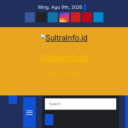
Skip
Ming. Agu 9th, 2026
to
content
SultraInfo.id
Kabar Terupdate