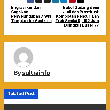
Imigrasi Kendari
Bobol Gudang demi
Navigasi
Gagalkan
Judi dan Prostitusi:
Penyelundupan 7 WN
Komplotan Pencuri Ban
pos
Tiongkok ke Australia
Truk Senilai Rp 192 Juta
Diringkus Buser 77
By
sultrainfo
Related Post