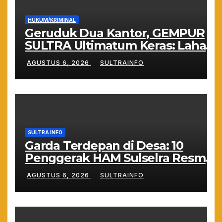
HUKUM/KRIMINAL
Geruduk Dua Kantor, GEMPUR
SULTRA Ultimatum Keras: Lahan
Puuwatu Siap Diduduki Jika Tak
AGUSTUS 6, 2026
SULTRAINFO
Ada Kepastian Hukum
SULTRA INFO
Garda Terdepan di Desa: 10
Penggerak HAM Sulselra Resmi
Bertugas Mengawal Asta Cita
AGUSTUS 6, 2026
SULTRAINFO
Prabowo