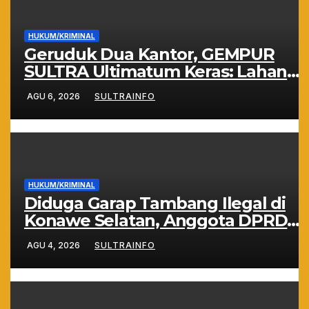
HUKUM/KRIMINAL
Geruduk Dua Kantor, GEMPUR
SULTRA Ultimatum Keras: Lahan
Puuwatu Siap Diduduki Jika Tak
AGU 6, 2026
SULTRAINFO
Ada Kepastian Hukum
HUKUM/KRIMINAL
Diduga Garap Tambang Ilegal di
Konawe Selatan, Anggota DPRD
Sultra Suparjo Resmi Jadi
AGU 4, 2026
SULTRAINFO
Tersangka