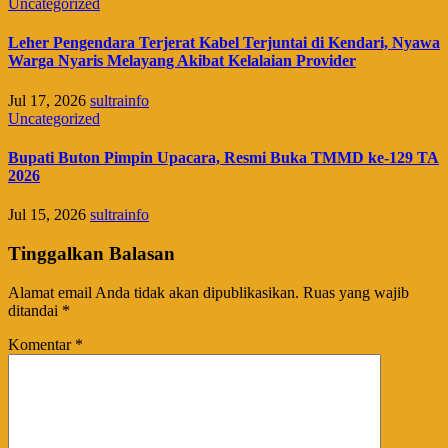
Uncategorized
Leher Pengendara Terjerat Kabel Terjuntai di Kendari, Nyawa
Warga Nyaris Melayang Akibat Kelalaian Provider
Jul 17, 2026
sultrainfo
Uncategorized
Bupati Buton Pimpin Upacara, Resmi Buka TMMD ke-129 TA
2026
Jul 15, 2026
sultrainfo
Tinggalkan Balasan
Alamat email Anda tidak akan dipublikasikan.
Ruas yang wajib
ditandai
*
Komentar
*