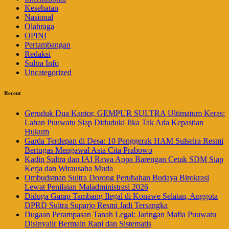
Kesehatan
Nasional
Olahraga
OPINI
Pertambangan
Redaksi
Sultra Info
Uncategorized
Recent
Geruduk Dua Kantor, GEMPUR SULTRA Ultimatum Keras:
Lahan Puuwatu Siap Diduduki Jika Tak Ada Kepastian
Hukum
Garda Terdepan di Desa: 10 Penggerak HAM Sulselra Resmi
Bertugas Mengawal Asta Cita Prabowo
Kadin Sultra dan IAI Rawa Aopa Barengan Cetak SDM Siap
Kerja dan Wirausaha Muda
Ombudsman Sultra Dorong Perubahan Budaya Birokrasi
Lewat Penilaian Maladministrasi 2026
Diduga Garap Tambang Ilegal di Konawe Selatan, Anggota
DPRD Sultra Suparjo Resmi Jadi Tersangka
Dugaan Perampasan Tanah Legal: Jaringan Mafia Puuwatu
Disinyalir Bermain Rapi dan Sistematis