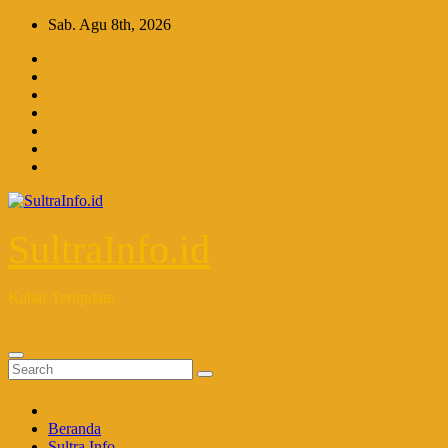
Skip
Sab. Agu 8th, 2026
to
content
SultraInfo.id
Kabar Terupdate
Beranda
Sultra Info