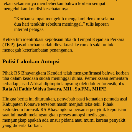
rekan sekamarnya membeberkan bahwa korban sempat
mengeluhkan kondisi kesehatannya.
​”Korban sempat mengeluh mengalami demam selama
dua hari terakhir sebelum meninggal,” tulis laporan
internal petugas.
​Ketika tim identifikasi kepolisian tiba di Tempat Kejadian Perkara
(TKP), jasad korban sudah dievakuasi ke rumah sakit untuk
mencegah keterlambatan penanganan.
​Polisi Lakukan Autopsi
​Pihak RS Bhayangkara Kendari telah mengonfirmasi bahwa korban
tiba dalam keadaan sudah meninggal dunia. Pemeriksaan sementara
terhadap jasad Afrisal dipimpin langsung oleh dokter forensik,
dr.
Raja Al Fathir Widya Iswara, MH., Sp.FM., MHPE.
​Hingga berita ini diturunkan, penyebab pasti kematian pemuda asal
Kabupaten Konawe tersebut masih menjadi teka-teki. Pihak
kedokteran forensik RS Bhayangkara bersama penyidik kepolisian
saat ini masih melangsungkan proses autopsi medis guna
mengungkap apakah ada unsur pidana atau murni karena penyakit
yang diderita korban.