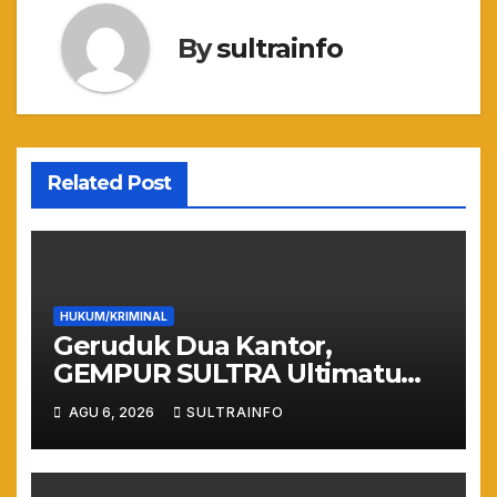
By
sultrainfo
Related Post
HUKUM/KRIMINAL
Geruduk Dua Kantor,
GEMPUR SULTRA Ultimatum
Keras: Lahan Puuwatu Siap
AGU 6, 2026
SULTRAINFO
Diduduki Jika Tak Ada
Kepastian Hukum