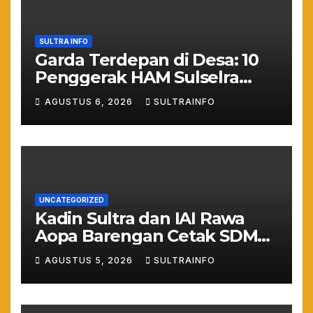
SULTRA INFO
Garda Terdepan di Desa: 10
Penggerak HAM Sulselra
Resmi Bertugas Mengawal
AGUSTUS 6, 2026
SULTRAINFO
Asta Cita Prabowo
UNCATEGORIZED
Kadin Sultra dan IAI Rawa
Aopa Barengan Cetak SDM
Siap Kerja dan Wirausaha
AGUSTUS 5, 2026
SULTRAINFO
Muda