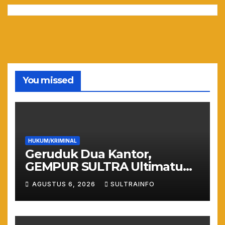
You missed
HUKUM/KRIMINAL
Geruduk Dua Kantor,
GEMPUR SULTRA Ultimatum
Keras: Lahan Puuwatu Siap
AGUSTUS 6, 2026
SULTRAINFO
Diduduki Jika Tak Ada
Kepastian Hukum