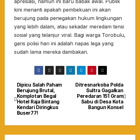
apresiasi, namun ini baru babak awal. Publik
kini menanti apakah pembekuan ini akan
berujung pada penegakan hukum lingkungan
yang lebih dalam, atau sekadar meredam tensi
sosial yang telanjur viral. Bagi warga Torobulu,
garis polisi hari ini adalah napas lega yang
sudah lama mereka dambakan.
Dipicu Salah Paham
Ditresnarkoba Polda
Navigasi
Berujung Brutal,
Sultra Gagalkan
Komplotan Begal
Peredaran 151 Gram
pos
Hotel Raja Bintang
Sabu di Desa Kota
Kendari Diringkus
Bangun Konsel
Buser77!