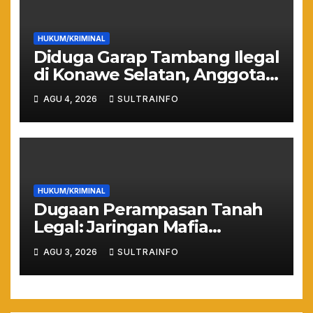
HUKUM/KRIMINAL
Diduga Garap Tambang Ilegal
di Konawe Selatan, Anggota
DPRD Sultra Suparjo Resmi
AGU 4, 2026
SULTRAINFO
Jadi Tersangka
HUKUM/KRIMINAL
Dugaan Perampasan Tanah
Legal: Jaringan Mafia
Puuwatu Disinyalir Bermain
AGU 3, 2026
SULTRAINFO
Rapi dan Sistematis