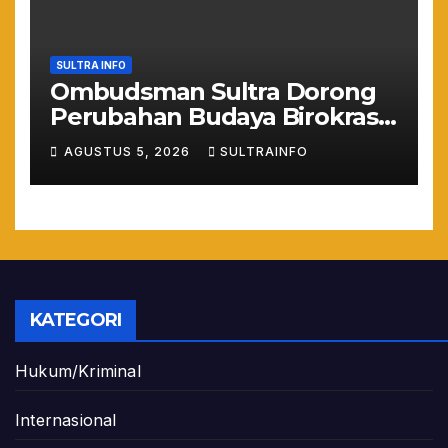
SULTRA INFO
Ombudsman Sultra Dorong
Perubahan Budaya Birokrasi
Lewat Penilaian
AGUSTUS 5, 2026
SULTRAINFO
Maladministrasi 2026
KATEGORI
Hukum/Kriminal
Internasional