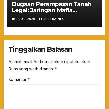
Dugaan Perampasan Tanah
Legal: Jaringan Mafia
Puuwatu Disinyalir Bermain
AGU 3, 2026
SULTRAINFO
Rapi dan Sistematis
Tinggalkan Balasan
Alamat email Anda tidak akan dipublikasikan.
Ruas yang wajib ditandai
*
Komentar
*