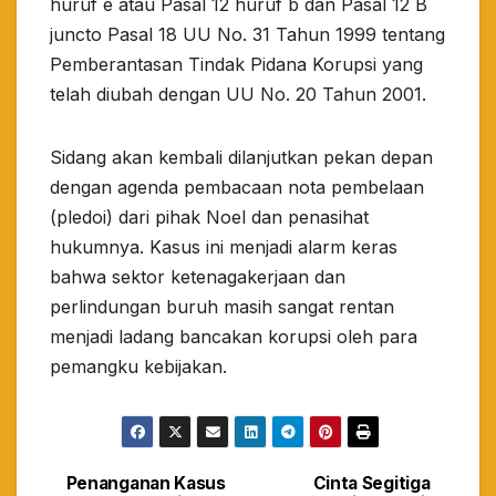
huruf e atau Pasal 12 huruf b dan Pasal 12 B
juncto Pasal 18 UU No. 31 Tahun 1999 tentang
Pemberantasan Tindak Pidana Korupsi yang
telah diubah dengan UU No. 20 Tahun 2001.​
Sidang akan kembali dilanjutkan pekan depan
dengan agenda pembacaan nota pembelaan
(pledoi) dari pihak Noel dan penasihat
hukumnya. Kasus ini menjadi alarm keras
bahwa sektor ketenagakerjaan dan
perlindungan buruh masih sangat rentan
menjadi ladang bancakan korupsi oleh para
pemangku kebijakan.
Penanganan Kasus
Cinta Segitiga
Navigasi