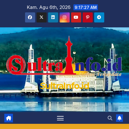
Skip
Kam. Agu 6th, 2026
9:17:28 AM
to
content
SultraInfo.id