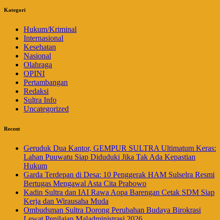
Kategori
Hukum/Kriminal
Internasional
Kesehatan
Nasional
Olahraga
OPINI
Pertambangan
Redaksi
Sultra Info
Uncategorized
Recent
Geruduk Dua Kantor, GEMPUR SULTRA Ultimatum Keras:
Lahan Puuwatu Siap Diduduki Jika Tak Ada Kepastian
Hukum
Garda Terdepan di Desa: 10 Penggerak HAM Sulselra Resmi
Bertugas Mengawal Asta Cita Prabowo
Kadin Sultra dan IAI Rawa Aopa Barengan Cetak SDM Siap
Kerja dan Wirausaha Muda
Ombudsman Sultra Dorong Perubahan Budaya Birokrasi
Lewat Penilaian Maladministrasi 2026