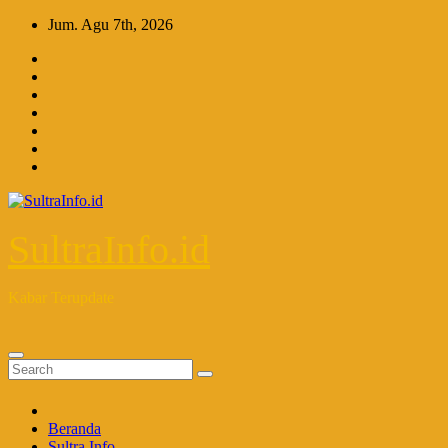
Skip
Jum. Agu 7th, 2026
to
content
SultraInfo.id
Kabar Terupdate
Beranda
Sultra Info