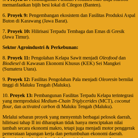
memanfaatkan bijih besi lokal di Cilegon (Banten).
6.
Proyek 9:
Pengembangan ekosistem dan Fasilitas Produksi Aspal
Buton di Karawang (Jawa Barat).
7.
Proyek 10:
Hilirisasi Terpadu Tembaga dan Emas di Gresik
(Jawa Timur).
Sektor Agroindustri & Perkebunan:
8.
Proyek 11:
Pengolahan Kelapa Sawit menjadi
Oleofood
dan
Biodiesel
di Kawasan Ekonomi Khusus (KEK) Sei Mangkei
(Sumatera Utara).
9.
Proyek 12:
Fasilitas Pengolahan Pala menjadi
Oleoresin
bernilai
tinggi di Maluku Tengah (Maluku).
10.
Proyek 13:
Pembangunan Fasilitas Terpadu Kelapa terintegrasi
yang memproduksi
Medium-Chain Triglycerides
(MCT),
coconut
flour
, dan
activated carbon
di Maluku Tengah (Maluku).
​Melalui sebaran proyek yang menyentuh berbagai pelosok daerah,
hilirisasi tahap II ini diharapkan tidak hanya menciptakan nilai
tambah secara ekonomi makro, tetapi juga menjadi motor penggerak
pemerataan lapangan kerja dan pertumbuhan ekonomi daerah.