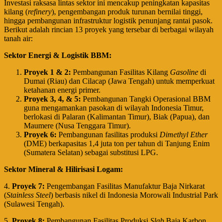
​Investasi raksasa lintas sektor ini mencakup peningkatan kapasitas
kilang (
refinery
), pengembangan produk turunan bernilai tinggi,
hingga pembangunan infrastruktur logistik penunjang rantai pasok.
Berikut adalah rincian 13 proyek yang tersebar di berbagai wilayah
tanah air:
Sektor Energi & Logistik BBM:
Proyek 1 & 2:
Pembangunan Fasilitas Kilang
Gasoline
di
Dumai (Riau) dan Cilacap (Jawa Tengah) untuk memperkuat
ketahanan energi primer.
Proyek 3, 4, & 5:
Pembangunan Tangki Operasional BBM
guna mengamankan pasokan di wilayah Indonesia Timur,
berlokasi di Palaran (Kalimantan Timur), Biak (Papua), dan
Maumere (Nusa Tenggara Timur).
Proyek 6:
Pembangunan fasilitas produksi
Dimethyl Ether
(DME) berkapasitas 1,4 juta ton per tahun di Tanjung Enim
(Sumatera Selatan) sebagai substitusi LPG.
Sektor Mineral & Hilirisasi Logam:
4.
Proyek 7:
Pengembangan Fasilitas Manufaktur Baja Nirkarat
(
Stainless Steel
) berbasis nikel di Indonesia Morowali Industrial Park
(Sulawesi Tengah).
5.
Proyek 8:
Pembangunan Fasilitas Produksi
Slab
Baja Karbon