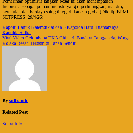
Pemerintah optimistis langkah besar ini akan menempatkan
Indonesia sebagai pemain industri yang diperhitungkan, mandiri,
berdaulat, dan berdaya saing tinggi di kancah global(Dikutip BPMI
SETPRESS, 29/4/26)
Navigasi
Kapolri Lantik Kalemdiklat dan 5 Kapolda Baru, Diantaranya
Kapolda Sultra
pos
Viral Video Gelombang TKA China di Bandara Tanggetada, Warga
Kolaka Resah Tersisih di Tanah Sendiri
By
sultrainfo
Related Post
Sultra Info