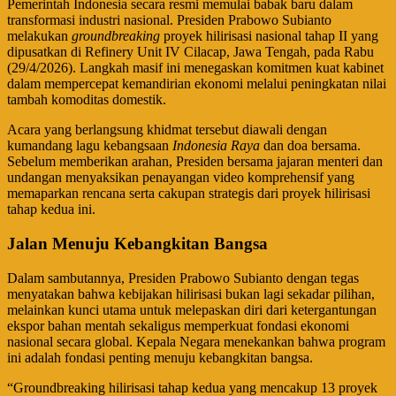
​Pemerintah Indonesia secara resmi memulai babak baru dalam
transformasi industri nasional. Presiden Prabowo Subianto
melakukan
groundbreaking
proyek hilirisasi nasional tahap II yang
dipusatkan di Refinery Unit IV Cilacap, Jawa Tengah, pada Rabu
(29/4/2026). Langkah masif ini menegaskan komitmen kuat kabinet
dalam mempercepat kemandirian ekonomi melalui peningkatan nilai
tambah komoditas domestik.
​Acara yang berlangsung khidmat tersebut diawali dengan
kumandang lagu kebangsaan
Indonesia Raya
dan doa bersama.
Sebelum memberikan arahan, Presiden bersama jajaran menteri dan
undangan menyaksikan penayangan video komprehensif yang
memaparkan rencana serta cakupan strategis dari proyek hilirisasi
tahap kedua ini.
Jalan Menuju Kebangkitan Bangsa
​Dalam sambutannya, Presiden Prabowo Subianto dengan tegas
menyatakan bahwa kebijakan hilirisasi bukan lagi sekadar pilihan,
melainkan kunci utama untuk melepaskan diri dari ketergantungan
ekspor bahan mentah sekaligus memperkuat fondasi ekonomi
nasional secara global. Kepala Negara menekankan bahwa program
ini adalah fondasi penting menuju kebangkitan bangsa.
​“Groundbreaking hilirisasi tahap kedua yang mencakup 13 proyek