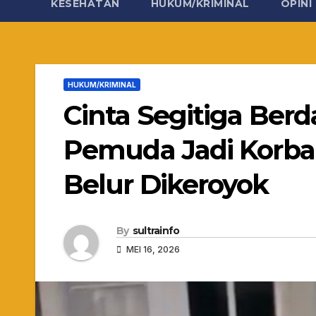
KESEHATAN
HUKUM/KRIMINAL
OPINI
HUKUM/KRIMINAL
Cinta Segitiga Berd
Pemuda Jadi Korban
Belur Dikeroyok
By
sultrainfo
MEI 16, 2026