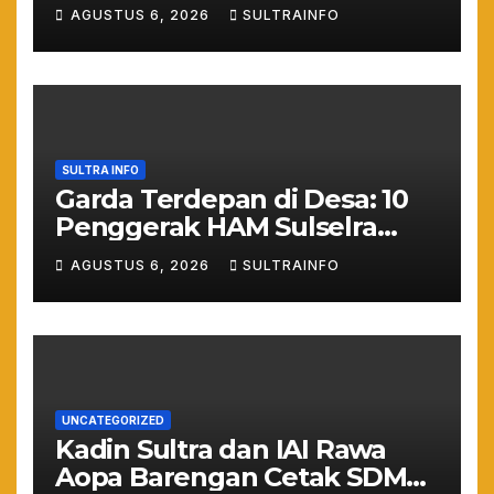
Keras: Lahan Puuwatu Siap
AGUSTUS 6, 2026
SULTRAINFO
Diduduki Jika Tak Ada
Kepastian Hukum
SULTRA INFO
Garda Terdepan di Desa: 10
Penggerak HAM Sulselra
Resmi Bertugas Mengawal
AGUSTUS 6, 2026
SULTRAINFO
Asta Cita Prabowo
UNCATEGORIZED
Kadin Sultra dan IAI Rawa
Aopa Barengan Cetak SDM