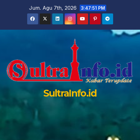
Skip
Jum. Agu 7th, 2026
3:47:52 PM
to
content
SultraInfo.id