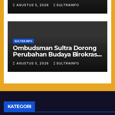
Siap Kerja dan Wirausaha
AGUSTUS 5, 2026
SULTRAINFO
Muda
SULTRA INFO
Ombudsman Sultra Dorong
Perubahan Budaya Birokrasi
Lewat Penilaian
AGUSTUS 5, 2026
SULTRAINFO
Maladministrasi 2026
KATEGORI