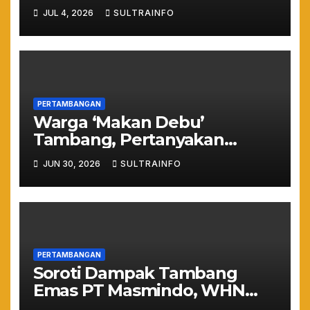
Mengancam Nyawa dan
JUL 4, 2026
SULTRAINFO
Ruang Hidup Warga
Torobulu
PERTAMBANGAN
Warga ‘Makan Debu’
Tambang, Pertanyakan
Legalitas Jetty PT GMS di
JUN 30, 2026
SULTRAINFO
Tengah Permukiman
PERTAMBANGAN
​Soroti Dampak Tambang
Emas PT Masmindo, WHN
Bakal Surati Presiden