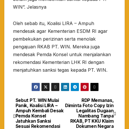
WIN”. Jelasnya
Oleh sebab itu, Koalisi LIRA – Ampuh
mendesak agar Kementerian ESDM RI agar
pembekukan perizinan serta menolak
pengajuan RKAB PT. WIN. Mereka juga
mendesak Pemda Konsel untuk menjalankan
rekomendasi Kementerian LHK RI dengan
menjatuhkan sanksi tegas kepada PT. WIN.
Sebut PT. WIN Mulai
RDP Memanas,
Navigasi
Panik, Koalisi LIRA –
Diminta Foto Copy Izin
Ampuh Kembali Desak
Legalitas Dugaan
pos
Pemda Konsel
Nambang Tanpa
Jatuhkan Sanksi
RKAB, PT KKU Klaim
Sesuai Rekomendasi
Dokumen Negara