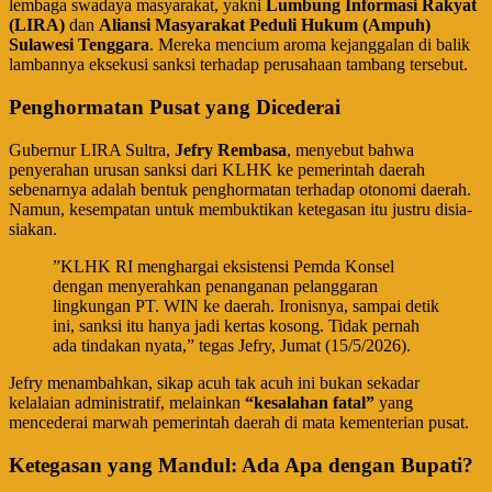
lembaga swadaya masyarakat, yakni
Lumbung Informasi Rakyat
(LIRA)
dan
Aliansi Masyarakat Peduli Hukum (Ampuh)
Sulawesi Tenggara
. Mereka mencium aroma kejanggalan di balik
lambannya eksekusi sanksi terhadap perusahaan tambang tersebut.
Penghormatan Pusat yang Dicederai
​Gubernur LIRA Sultra,
Jefry Rembasa
, menyebut bahwa
penyerahan urusan sanksi dari KLHK ke pemerintah daerah
sebenarnya adalah bentuk penghormatan terhadap otonomi daerah.
Namun, kesempatan untuk membuktikan ketegasan itu justru disia-
siakan.
​”KLHK RI menghargai eksistensi Pemda Konsel
dengan menyerahkan penanganan pelanggaran
lingkungan PT. WIN ke daerah. Ironisnya, sampai detik
ini, sanksi itu hanya jadi kertas kosong. Tidak pernah
ada tindakan nyata,” tegas Jefry, Jumat (15/5/2026).
​Jefry menambahkan, sikap acuh tak acuh ini bukan sekadar
kelalaian administratif, melainkan
“kesalahan fatal”
yang
mencederai marwah pemerintah daerah di mata kementerian pusat.
Ketegasan yang Mandul: Ada Apa dengan Bupati?