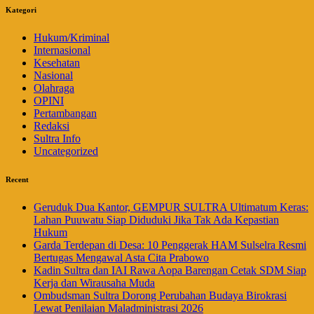
Kategori
Hukum/Kriminal
Internasional
Kesehatan
Nasional
Olahraga
OPINI
Pertambangan
Redaksi
Sultra Info
Uncategorized
Recent
Geruduk Dua Kantor, GEMPUR SULTRA Ultimatum Keras:
Lahan Puuwatu Siap Diduduki Jika Tak Ada Kepastian
Hukum
Garda Terdepan di Desa: 10 Penggerak HAM Sulselra Resmi
Bertugas Mengawal Asta Cita Prabowo
Kadin Sultra dan IAI Rawa Aopa Barengan Cetak SDM Siap
Kerja dan Wirausaha Muda
Ombudsman Sultra Dorong Perubahan Budaya Birokrasi
Lewat Penilaian Maladministrasi 2026