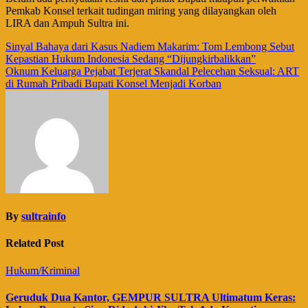
Pemkab Konsel terkait tudingan miring yang dilayangkan oleh
LIRA dan Ampuh Sultra ini.
Navigasi
Sinyal Bahaya dari Kasus Nadiem Makarim: Tom Lembong Sebut
Kepastian Hukum Indonesia Sedang “Dijungkirbalikkan”
pos
Oknum Keluarga Pejabat Terjerat Skandal Pelecehan Seksual: ART
di Rumah Pribadi Bupati Konsel Menjadi Korban
By
sultrainfo
Related Post
Hukum/Kriminal
Geruduk Dua Kantor, GEMPUR SULTRA Ultimatum Keras: