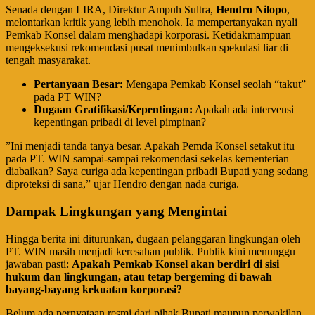
​Senada dengan LIRA, Direktur Ampuh Sultra,
Hendro Nilopo
,
melontarkan kritik yang lebih menohok. Ia mempertanyakan nyali
Pemkab Konsel dalam menghadapi korporasi. Ketidakmampuan
mengeksekusi rekomendasi pusat menimbulkan spekulasi liar di
tengah masyarakat.
Pertanyaan Besar:
Mengapa Pemkab Konsel seolah “takut”
pada PT WIN?
Dugaan Gratifikasi/Kepentingan:
Apakah ada intervensi
kepentingan pribadi di level pimpinan?
​”Ini menjadi tanda tanya besar. Apakah Pemda Konsel setakut itu
pada PT. WIN sampai-sampai rekomendasi sekelas kementerian
diabaikan? Saya curiga ada kepentingan pribadi Bupati yang sedang
diproteksi di sana,” ujar Hendro dengan nada curiga.
Dampak Lingkungan yang Mengintai
​Hingga berita ini diturunkan, dugaan pelanggaran lingkungan oleh
PT. WIN masih menjadi keresahan publik. Publik kini menunggu
jawaban pasti:
Apakah Pemkab Konsel akan berdiri di sisi
hukum dan lingkungan, atau tetap bergeming di bawah
bayang-bayang kekuatan korporasi?
​Belum ada pernyataan resmi dari pihak Bupati maupun perwakilan