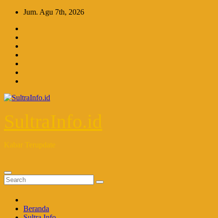
Skip
Jum. Agu 7th, 2026
to
content
SultraInfo.id
Kabar Terupdate
Beranda
Sultra Info