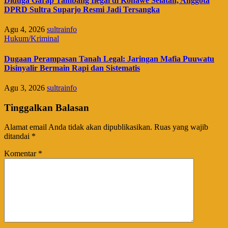
Diduga Garap Tambang Ilegal di Konawe Selatan, Anggota
DPRD Sultra Suparjo Resmi Jadi Tersangka
Agu 4, 2026
sultrainfo
Hukum/Kriminal
Dugaan Perampasan Tanah Legal: Jaringan Mafia Puuwatu
Disinyalir Bermain Rapi dan Sistematis
Agu 3, 2026
sultrainfo
Tinggalkan Balasan
Alamat email Anda tidak akan dipublikasikan.
Ruas yang wajib
ditandai
*
Komentar
*