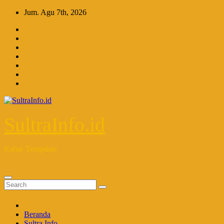
Skip
Jum. Agu 7th, 2026
to
content
SultraInfo.id
Kabar Terupdate
Beranda
Sultra Info