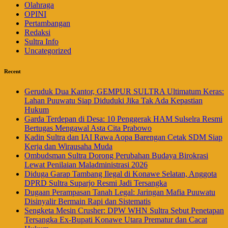
Olahraga
OPINI
Pertambangan
Redaksi
Sultra Info
Uncategorized
Recent
Geruduk Dua Kantor, GEMPUR SULTRA Ultimatum Keras:
Lahan Puuwatu Siap Diduduki Jika Tak Ada Kepastian
Hukum
Garda Terdepan di Desa: 10 Penggerak HAM Sulselra Resmi
Bertugas Mengawal Asta Cita Prabowo
Kadin Sultra dan IAI Rawa Aopa Barengan Cetak SDM Siap
Kerja dan Wirausaha Muda
Ombudsman Sultra Dorong Perubahan Budaya Birokrasi
Lewat Penilaian Maladministrasi 2026
Diduga Garap Tambang Ilegal di Konawe Selatan, Anggota
DPRD Sultra Suparjo Resmi Jadi Tersangka
Dugaan Perampasan Tanah Legal: Jaringan Mafia Puuwatu
Disinyalir Bermain Rapi dan Sistematis
Sengketa Mesin Crusher: DPW WHN Sultra Sebut Penetapan
Tersangka Ex-Bupati Konawe Utara Prematur dan Cacat