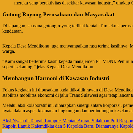
mereka yang beraktivitas di sekitar kawasan industri,” ungkap
Gotong Royong Perusahaan dan Masyarakat
​Di lapangan, suasana gotong royong terlihat kental. Tim teknis pe
kendaraan.
​Kepala Desa Mendikonu juga menyampaikan rasa terima kasihnya. Men
warga.
​“Kami sangat berterima kasih kepada manajemen PT VDNI. Penurun
seperti sekarang,” jelas Kepala Desa Mendikonu.
Membangun Harmoni di Kawasan Industri
​Fokus kegiatan ini dipusatkan pada titik-titik rawan di Desa Mend
stabilitas mobilitas ekonomi di jalur Trans Sulawesi agar tetap lancar
​Melalui aksi kolaboratif ini, diharapkan sinergi antara korporasi, pe
nyata dalam aspek keamanan lingkungan dan perlindungan keselamata
Navigasi
Aksi Nyata di Tengah Lumpur: Mentan Amran Sulaiman Puji Respons 
Kapolri Lantik Kalemdiklat dan 5 Kapolda Baru, Diantaranya Kapold
pos