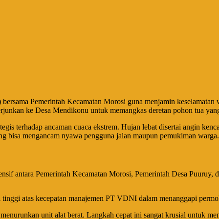
bersama Pemerintah Kecamatan Morosi guna menjamin keselamatan warga 
erjunkan ke Desa Mendikonu untuk memangkas deretan pohon tua yang di
rategis terhadap ancaman cuaca ekstrem. Hujan lebat disertai angin ke
 yang bisa mengancam nyawa pengguna jalan maupun pemukiman warga.
intensif antara Pemerintah Kecamatan Morosi, Pemerintah Desa Puuruy, 
asi tinggi atas kecepatan manajemen PT VDNI dalam menanggapi permoh
enurunkan unit alat berat. Langkah cepat ini sangat krusial untuk mem