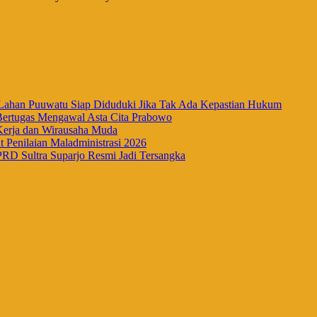
han Puuwatu Siap Diduduki Jika Tak Ada Kepastian Hukum
Bertugas Mengawal Asta Cita Prabowo
Kerja dan Wirausaha Muda
Penilaian Maladministrasi 2026
RD Sultra Suparjo Resmi Jadi Tersangka