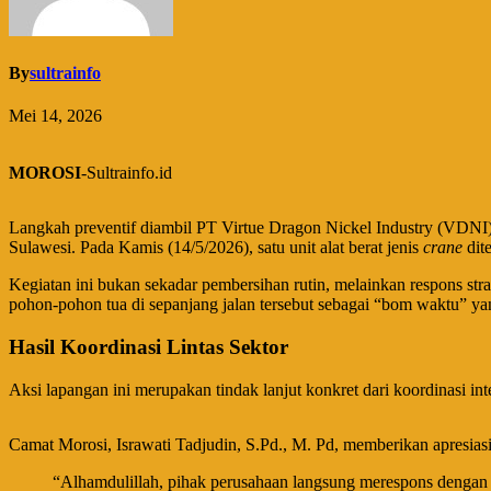
By
sultrainfo
Mei 14, 2026
MOROSI
-Sultrainfo.id
Langkah preventif diambil PT Virtue Dragon Nickel Industry (VDNI) 
Sulawesi. Pada Kamis (14/5/2026), satu unit alat berat jenis
crane
dit
​Kegiatan ini bukan sekadar pembersihan rutin, melainkan respons st
pohon-pohon tua di sepanjang jalan tersebut sebagai “bom waktu”
Hasil Koordinasi Lintas Sektor
​Aksi lapangan ini merupakan tindak lanjut konkret dari koordinasi 
​Camat Morosi, Israwati Tadjudin, S.Pd., M. Pd, memberikan apresi
​“Alhamdulillah, pihak perusahaan langsung merespons dengan m