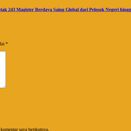
ak 243 Magister Berdaya Saing Global dari Pelosok Negeri hin
dai
*
 komentar saya berikutnya.