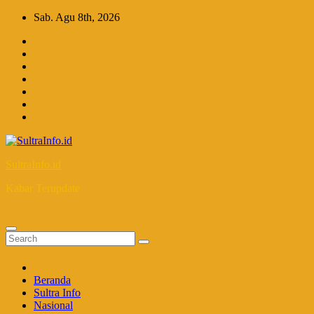
Skip
Sab. Agu 8th, 2026
to
content
SultraInfo.id
Kabar Terupdate
Beranda
Sultra Info
Nasional