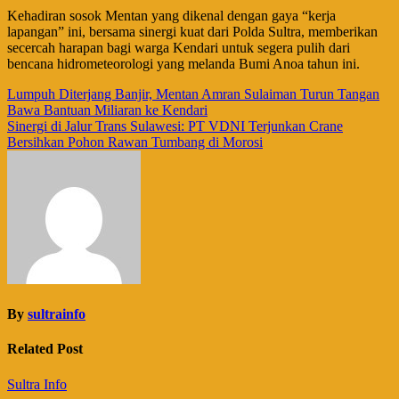
​Kehadiran sosok Mentan yang dikenal dengan gaya “kerja
lapangan” ini, bersama sinergi kuat dari Polda Sultra, memberikan
secercah harapan bagi warga Kendari untuk segera pulih dari
bencana hidrometeorologi yang melanda Bumi Anoa tahun ini.
Navigasi
Lumpuh Diterjang Banjir, Mentan Amran Sulaiman Turun Tangan
Bawa Bantuan Miliaran ke Kendari
pos
Sinergi di Jalur Trans Sulawesi: PT VDNI Terjunkan Crane
Bersihkan Pohon Rawan Tumbang di Morosi
By
sultrainfo
Related Post
Sultra Info