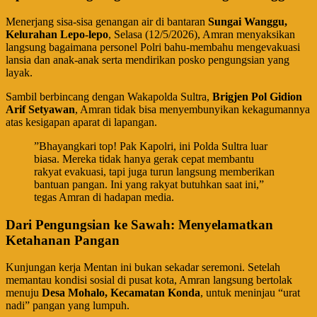
​Menerjang sisa-sisa genangan air di bantaran
Sungai Wanggu,
Kelurahan Lepo-lepo
, Selasa (12/5/2026), Amran menyaksikan
langsung bagaimana personel Polri bahu-membahu mengevakuasi
lansia dan anak-anak serta mendirikan posko pengungsian yang
layak.
​Sambil berbincang dengan Wakapolda Sultra,
Brigjen Pol Gidion
Arif Setyawan
, Amran tidak bisa menyembunyikan kekagumannya
atas kesigapan aparat di lapangan.
​”Bhayangkari top! Pak Kapolri, ini Polda Sultra luar
biasa. Mereka tidak hanya gerak cepat membantu
rakyat evakuasi, tapi juga turun langsung memberikan
bantuan pangan. Ini yang rakyat butuhkan saat ini,”
tegas Amran di hadapan media.
Dari Pengungsian ke Sawah: Menyelamatkan
Ketahanan Pangan
​Kunjungan kerja Mentan ini bukan sekadar seremoni. Setelah
memantau kondisi sosial di pusat kota, Amran langsung bertolak
menuju
Desa Mohalo, Kecamatan Konda
, untuk meninjau “urat
nadi” pangan yang lumpuh.