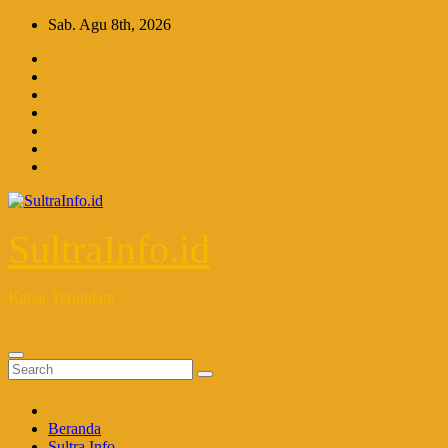
Skip
Sab. Agu 8th, 2026
to
content
SultraInfo.id
Kabar Terupdate
Beranda
Sultra Info