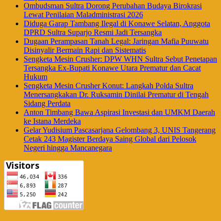
Ombudsman Sultra Dorong Perubahan Budaya Birokrasi
Lewat Penilaian Maladministrasi 2026
Diduga Garap Tambang Ilegal di Konawe Selatan, Anggota
DPRD Sultra Suparjo Resmi Jadi Tersangka
Dugaan Perampasan Tanah Legal: Jaringan Mafia Puuwatu
Disinyalir Bermain Rapi dan Sistematis
Sengketa Mesin Crusher: DPW WHN Sultra Sebut Penetapan
Tersangka Ex-Bupati Konawe Utara Prematur dan Cacat
Hukum
Sengketa Mesin Crusher Konut: Langkah Polda Sultra
Menersangkakan Dr. Ruksamin Dinilai Prematur di Tengah
Sidang Perdata
Anton Timbang Bawa Aspirasi Investasi dan UMKM Daerah
ke Istana Merdeka
Gelar Yudisium Pascasarjana Gelombang 3, UNIS Tangerang
Cetak 243 Magister Berdaya Saing Global dari Pelosok
Negeri hingga Mancanegara