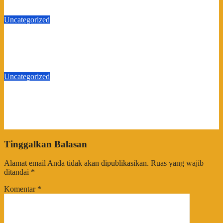
Agu 5, 2026
sultrainfo
Uncategorized
Leher Pengendara Terjerat Kabel Terjuntai di Kendari, Nyawa
Warga Nyaris Melayang Akibat Kelalaian Provider
Jul 17, 2026
sultrainfo
Uncategorized
Bupati Buton Pimpin Upacara, Resmi Buka TMMD ke-129 TA
2026
Jul 15, 2026
sultrainfo
Tinggalkan Balasan
Alamat email Anda tidak akan dipublikasikan.
Ruas yang wajib
ditandai
*
Komentar
*