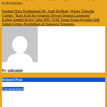
berkelanjutan.
Navigasi
Sambut Haru Kedatangan Hj. Andi Rofikah, Warga Tobuuha
Curhat: “Baru Kali Ini Anggota Dewan Datang Langsung”
pos
Kuliah Sambil Kerja? Jalur RPL STIE Enam Enam Kendari Jadi
Solusi Cerdas Pendidikan di Sulawesi Tenggara.
By
sultrainfo
Related Post
Uncategorized
Kadin Sultra dan IAI Rawa Aopa Barengan Cetak SDM Siap
Kerja dan Wirausaha Muda