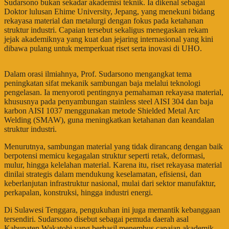
Sudarsono bukan sekadar akademisi teknik. Ia dikenal sebagai
Doktor lulusan Ehime University, Jepang, yang menekuni bidang
rekayasa material dan metalurgi dengan fokus pada ketahanan
struktur industri. Capaian tersebut sekaligus menegaskan rekam
jejak akademiknya yang kuat dan jejaring internasional yang kini
dibawa pulang untuk memperkuat riset serta inovasi di UHO.
Dalam orasi ilmiahnya, Prof. Sudarsono mengangkat tema
peningkatan sifat mekanik sambungan baja melalui teknologi
pengelasan. Ia menyoroti pentingnya pemahaman rekayasa material,
khususnya pada penyambungan stainless steel AISI 304 dan baja
karbon AISI 1037 menggunakan metode Shielded Metal Arc
Welding (SMAW), guna meningkatkan ketahanan dan keandalan
struktur industri.
Menurutnya, sambungan material yang tidak dirancang dengan baik
berpotensi memicu kegagalan struktur seperti retak, deformasi,
mulur, hingga kelelahan material. Karena itu, riset rekayasa material
dinilai strategis dalam mendukung keselamatan, efisiensi, dan
keberlanjutan infrastruktur nasional, mulai dari sektor manufaktur,
perkapalan, konstruksi, hingga industri energi.
Di Sulawesi Tenggara, pengukuhan ini juga memantik kebanggaan
tersendiri. Sudarsono disebut sebagai pemuda daerah asal
Kabupaten Wakatobi yang berhasil menembus capaian akademik