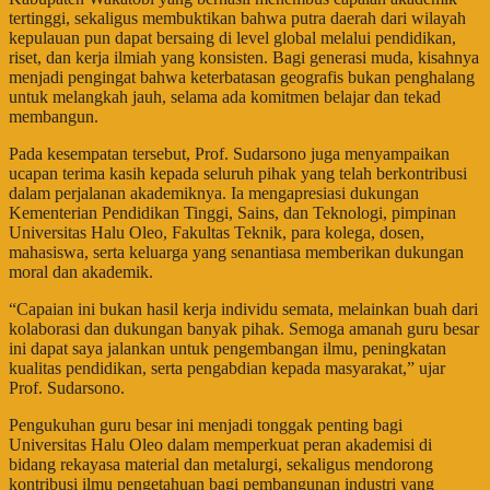
tertinggi, sekaligus membuktikan bahwa putra daerah dari wilayah
kepulauan pun dapat bersaing di level global melalui pendidikan,
riset, dan kerja ilmiah yang konsisten. Bagi generasi muda, kisahnya
menjadi pengingat bahwa keterbatasan geografis bukan penghalang
untuk melangkah jauh, selama ada komitmen belajar dan tekad
membangun.
Pada kesempatan tersebut, Prof. Sudarsono juga menyampaikan
ucapan terima kasih kepada seluruh pihak yang telah berkontribusi
dalam perjalanan akademiknya. Ia mengapresiasi dukungan
Kementerian Pendidikan Tinggi, Sains, dan Teknologi, pimpinan
Universitas Halu Oleo, Fakultas Teknik, para kolega, dosen,
mahasiswa, serta keluarga yang senantiasa memberikan dukungan
moral dan akademik.
“Capaian ini bukan hasil kerja individu semata, melainkan buah dari
kolaborasi dan dukungan banyak pihak. Semoga amanah guru besar
ini dapat saya jalankan untuk pengembangan ilmu, peningkatan
kualitas pendidikan, serta pengabdian kepada masyarakat,” ujar
Prof. Sudarsono.
Pengukuhan guru besar ini menjadi tonggak penting bagi
Universitas Halu Oleo dalam memperkuat peran akademisi di
bidang rekayasa material dan metalurgi, sekaligus mendorong
kontribusi ilmu pengetahuan bagi pembangunan industri yang