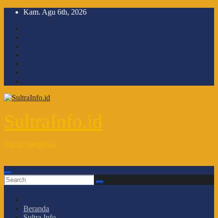
Skip
Kam. Agu 6th, 2026
to
content
SultraInfo.id
Kabar Terupdate
Beranda
Sultra Info