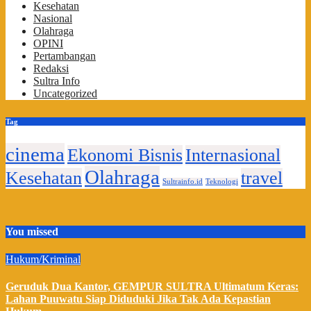
Kesehatan
Nasional
Olahraga
OPINI
Pertambangan
Redaksi
Sultra Info
Uncategorized
Tag
cinema
Ekonomi Bisnis
Internasional
Olahraga
Kesehatan
travel
Sultrainfo.id
Teknologi
You missed
Hukum/Kriminal
Geruduk Dua Kantor, GEMPUR SULTRA Ultimatum Keras:
Lahan Puuwatu Siap Diduduki Jika Tak Ada Kepastian