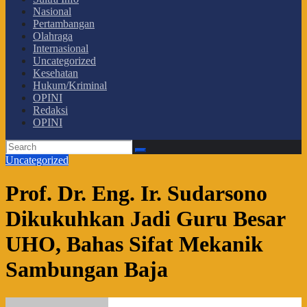
Nasional
Pertambangan
Olahraga
Internasional
Uncategorized
Kesehatan
Hukum/Kriminal
OPINI
Redaksi
OPINI
Uncategorized
Prof. Dr. Eng. Ir. Sudarsono
Dikukuhkan Jadi Guru Besar
UHO, Bahas Sifat Mekanik
Sambungan Baja