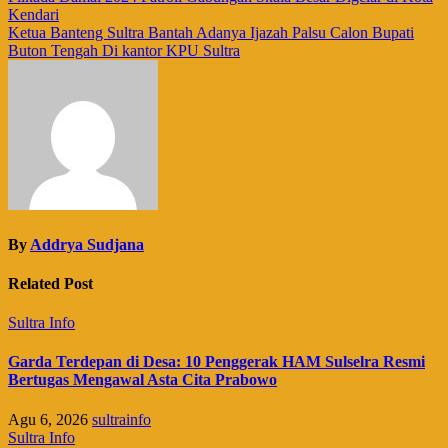
Navigasi
Kendari
pos
Ketua Banteng Sultra Bantah Adanya Ijazah Palsu Calon Bupati
Buton Tengah Di kantor KPU Sultra
By
Addrya Sudjana
Related Post
Sultra Info
Garda Terdepan di Desa: 10 Penggerak HAM Sulselra Resmi
Bertugas Mengawal Asta Cita Prabowo
Agu 6, 2026
sultrainfo
Sultra Info