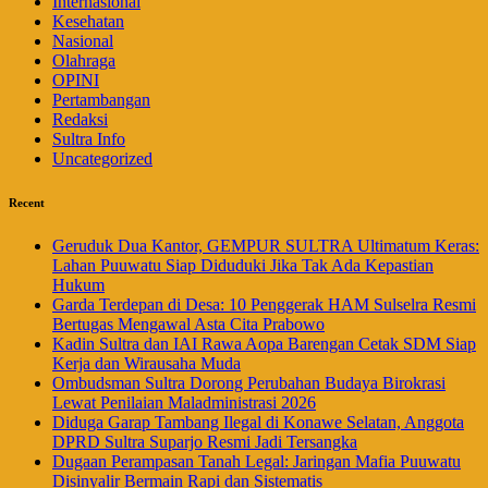
Internasional
Kesehatan
Nasional
Olahraga
OPINI
Pertambangan
Redaksi
Sultra Info
Uncategorized
Recent
Geruduk Dua Kantor, GEMPUR SULTRA Ultimatum Keras:
Lahan Puuwatu Siap Diduduki Jika Tak Ada Kepastian
Hukum
Garda Terdepan di Desa: 10 Penggerak HAM Sulselra Resmi
Bertugas Mengawal Asta Cita Prabowo
Kadin Sultra dan IAI Rawa Aopa Barengan Cetak SDM Siap
Kerja dan Wirausaha Muda
Ombudsman Sultra Dorong Perubahan Budaya Birokrasi
Lewat Penilaian Maladministrasi 2026
Diduga Garap Tambang Ilegal di Konawe Selatan, Anggota
DPRD Sultra Suparjo Resmi Jadi Tersangka
Dugaan Perampasan Tanah Legal: Jaringan Mafia Puuwatu
Disinyalir Bermain Rapi dan Sistematis