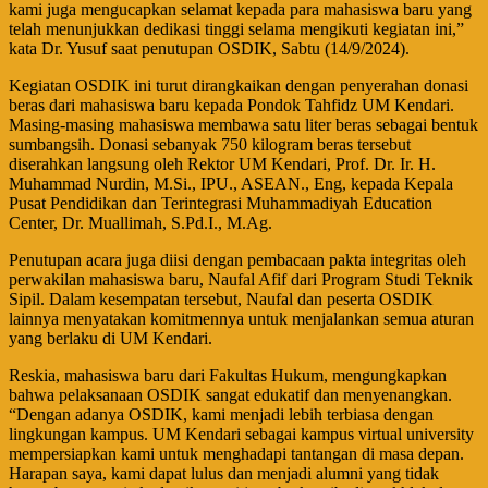
kami juga mengucapkan selamat kepada para mahasiswa baru yang
telah menunjukkan dedikasi tinggi selama mengikuti kegiatan ini,”
kata Dr. Yusuf saat penutupan OSDIK, Sabtu (14/9/2024).
Kegiatan OSDIK ini turut dirangkaikan dengan penyerahan donasi
beras dari mahasiswa baru kepada Pondok Tahfidz UM Kendari.
Masing-masing mahasiswa membawa satu liter beras sebagai bentuk
sumbangsih. Donasi sebanyak 750 kilogram beras tersebut
diserahkan langsung oleh Rektor UM Kendari, Prof. Dr. Ir. H.
Muhammad Nurdin, M.Si., IPU., ASEAN., Eng, kepada Kepala
Pusat Pendidikan dan Terintegrasi Muhammadiyah Education
Center, Dr. Muallimah, S.Pd.I., M.Ag.
Penutupan acara juga diisi dengan pembacaan pakta integritas oleh
perwakilan mahasiswa baru, Naufal Afif dari Program Studi Teknik
Sipil. Dalam kesempatan tersebut, Naufal dan peserta OSDIK
lainnya menyatakan komitmennya untuk menjalankan semua aturan
yang berlaku di UM Kendari.
Reskia, mahasiswa baru dari Fakultas Hukum, mengungkapkan
bahwa pelaksanaan OSDIK sangat edukatif dan menyenangkan.
“Dengan adanya OSDIK, kami menjadi lebih terbiasa dengan
lingkungan kampus. UM Kendari sebagai kampus virtual university
mempersiapkan kami untuk menghadapi tantangan di masa depan.
Harapan saya, kami dapat lulus dan menjadi alumni yang tidak