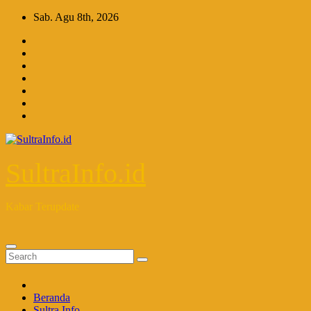
Skip
Sab. Agu 8th, 2026
to
content
SultraInfo.id
Kabar Terupdate
Beranda
Sultra Info