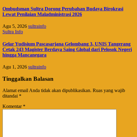
Ombudsman Sultra Dorong Perubahan Budaya Birokrasi
Lewat Penilaian Maladministrasi 2026
Agu 5, 2026
sultrainfo
Sultra Info
Gelar Yudisium Pascasarjana Gelombang 3, UNIS Tangerang
Cetak 243 Magister Berdaya Saing Global dari Pelosok Negeri
hingga Mancanegara
Agu 1, 2026
sultrainfo
Tinggalkan Balasan
Alamat email Anda tidak akan dipublikasikan.
Ruas yang wajib
ditandai
*
Komentar
*