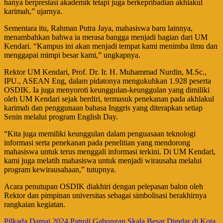
hanya berprestasi akademik tetapi juga berkepribadian akhlakul
karimah,” ujarnya.
Sementara itu, Rahman Putra Jaya, mahasiswa baru lainnya,
menambahkan bahwa ia merasa bangga menjadi bagian dari UM
Kendari. “Kampus ini akan menjadi tempat kami menimba ilmu dan
menggapai mimpi besar kami,” ungkapnya.
Rektor UM Kendari, Prof. Dr. Ir. H. Muhammad Nurdin, M.Sc.,
IPU., ASEAN Eng, dalam pidatonya mengukuhkan 1.928 peserta
OSDIK. Ia juga menyoroti keunggulan-keunggulan yang dimiliki
oleh UM Kendari sejak berdiri, termasuk penekanan pada akhlakul
karimah dan penggunaan bahasa Inggris yang diterapkan setiap
Senin melalui program English Day.
“Kita juga memiliki keunggulan dalam penguasaan teknologi
informasi serta penekanan pada penelitian yang mendorong
mahasiswa untuk terus menggali informasi terkini. Di UM Kendari,
kami juga melatih mahasiswa untuk menjadi wirausaha melalui
program kewirausahaan,” tutupnya.
Acara penutupan OSDIK diakhiri dengan pelepasan balon oleh
Rektor dan pimpinan universitas sebagai simbolisasi berakhirnya
rangkaian kegiatan.
Pilkada Damai 2024 Patroli Gabungan Skala Besar Digelar di Kota