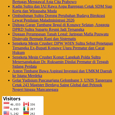
Bertugas Mengawal Asta Cita Prabowo
Kadin Sultra dan IAI Rawa Aopa Barengan Cetak SDM Siap
Kerja dan Wirausaha Muda
Ombudsman Sultra Dorong Perubahan Budaya Birokrasi
Lewat Penilaian Maladministrasi 2026
Diduga Garap Tambang Ilegal di Konawe Selatan, Anggota
DPRD Sultra Suparjo Resmi Jadi Tersangka
Dugaan Perampasan Tanah Legal: Jaringan Mafia Puuwatu
Disinyalir Bermain Rapi dan Sistematis
Sengketa Mesin Crusher: DPW WHN Sultra Sebut Penetapan
Tersangka Ex-Bupati Konawe Utara Prematur dan Cacat
Hukum
Sengketa Mesin Crusher Konut: Langkah Polda Sultra
Menersangkakan Dr. Ruksamin Dinilai Prematur di Tengah
Sidang Perdata
Anton Timbang Bawa Aspirasi Investasi dan UMKM Daerah
ke Istana Merdeka
Gelar Yudisium Pascasarjana Gelombang 3, UNIS Tangerang
Cetak 243 Magister Berdaya Saing Global dari Pelosok
Negeri hingga Mancanegara