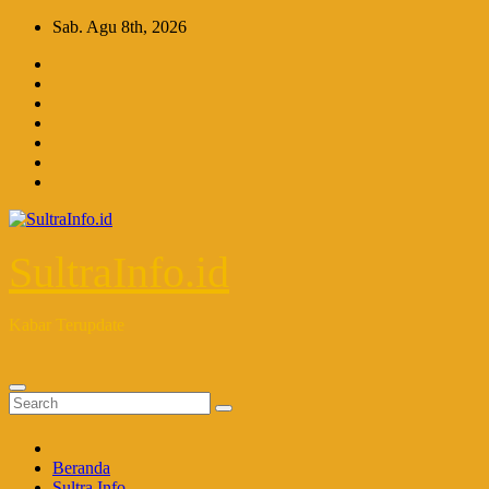
Skip
Sab. Agu 8th, 2026
to
content
SultraInfo.id
Kabar Terupdate
Beranda
Sultra Info