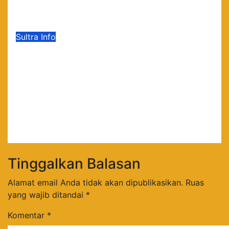
2026
Agu 5, 2026
sultrainfo
Sultra Info
Gelar Yudisium Pascasarjana
Gelombang 3, UNIS Tangerang
Cetak 243 Magister Berdaya
Saing Global dari Pelosok Negeri
hingga Mancanegara
Agu 1, 2026
sultrainfo
Tinggalkan Balasan
Alamat email Anda tidak akan dipublikasikan.
Ruas
yang wajib ditandai
*
Komentar
*