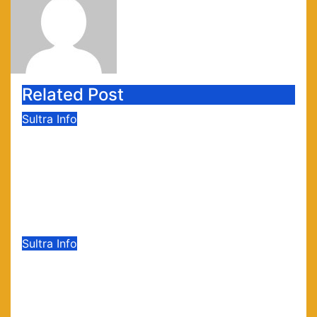
Related Post
Sultra Info
Garda Terdepan di Desa: 10
Penggerak HAM Sulselra Resmi
Bertugas Mengawal Asta Cita
Prabowo
Agu 6, 2026
sultrainfo
Sultra Info
Ombudsman Sultra Dorong
Perubahan Budaya Birokrasi
Lewat Penilaian Maladministrasi