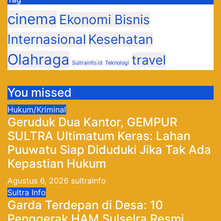
cinema
Ekonomi Bisnis
Internasional
Kesehatan
Olahraga
travel
Sultrainfo.id
Teknologi
You missed
Hukum/Kriminal
Geruduk Dua Kantor, GEMPUR
SULTRA Ultimatum Keras: Lahan
Puuwatu Siap Diduduki Jika Tak Ada
Kepastian Hukum
Agustus 6, 2026
sultrainfo
Sultra Info
Garda Terdepan di Desa: 10
Penggerak HAM Sulselra Resmi