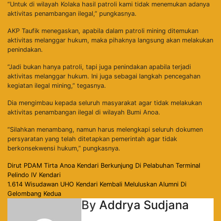
“Untuk di wilayah Kolaka hasil patroli kami tidak menemukan adanya
aktivitas penambangan ilegal,” pungkasnya.
AKP Taufik menegaskan, apabila dalam patroli mining ditemukan
aktivitas melanggar hukum, maka pihaknya langsung akan melakukan
penindakan.
“Jadi bukan hanya patroli, tapi juga penindakan apabila terjadi
aktivitas melanggar hukum. Ini juga sebagai langkah pencegahan
kegiatan ilegal mining,” tegasnya.
Dia mengimbau kepada seluruh masyarakat agar tidak melakukan
aktivitas penambangan ilegal di wilayah Bumi Anoa.
“Silahkan menambang, namun harus melengkapi seluruh dokumen
persyaratan yang telah ditetapkan pemerintah agar tidak
berkonsekwensi hukum,” pungkasnya.
Navigasi
Dirut PDAM Tirta Anoa Kendari Berkunjung Di Pelabuhan Terminal
Pelindo lV Kendari
pos
1.614 Wisudawan UHO Kendari Kembali Meluluskan Alumni Di
Gelombang Kedua
By
Addrya Sudjana