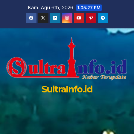
Skip
Kam. Agu 6th, 2026
1:05:28 PM
to
content
SultraInfo.id