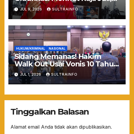
WHN: Jangan Sampai Hutan
JUL 9, 2026
SULTRAINFO
Gundul Bikin Banjir!
HUKUM/KRIMINAL
NASIONAL
Sidang Memanas! Hakim
Walk Out Usai Vonis 10 Tahun
Nadiem Makarim, Kuasa
JUL 1, 2026
SULTRAINFO
Hukum: “Yang Mulia Takut
Ya!”
Tinggalkan Balasan
Alamat email Anda tidak akan dipublikasikan.