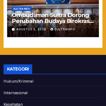
SULTRA INFO
Ombudsman Sultra Dorong
Perubahan Budaya Birokrasi
Lewat Penilaian
AGUSTUS 5, 2026
SULTRAINFO
Maladministrasi 2026
KATEGORI
Hukum/Kriminal
Internasional
Kesehatan