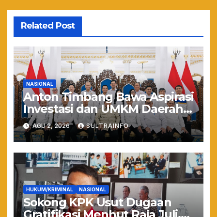
Related Post
NASIONAL
Anton Timbang Bawa Aspirasi
Investasi dan UMKM Daerah
ke Istana Merdeka
AGU 2, 2026
SULTRAINFO
HUKUM/KRIMINAL
NASIONAL
Sokong KPK Usut Dugaan
Gratifikasi Menhut Raja Juli,