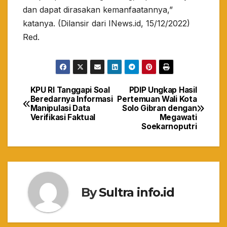
dan dapat dirasakan kemanfaatannya,”
katanya. (Dilansir dari INews.id, 15/12/2022)
Red.
KPU RI Tanggapi Soal
PDIP Ungkap Hasil
Navigasi
Beredarnya Informasi
Pertemuan Wali Kota
Manipulasi Data
Solo Gibran dengan
pos
Verifikasi Faktual
Megawati
Soekarnoputri
By
Sultra info.id